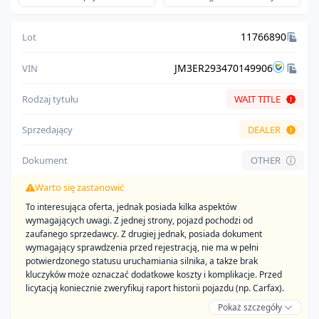
11766890
Lot
JM3ER293470149906
VIN
Rodzaj tytułu
WAIT TITLE
Sprzedający
DEALER
Dokument
OTHER
Warto się zastanowić
To interesująca oferta, jednak posiada kilka aspektów
wymagających uwagi. Z jednej strony, pojazd pochodzi od
zaufanego sprzedawcy. Z drugiej jednak, posiada dokument
wymagający sprawdzenia przed rejestracją, nie ma w pełni
potwierdzonego statusu uruchamiania silnika, a także brak
kluczyków może oznaczać dodatkowe koszty i komplikacje. Przed
licytacją koniecznie zweryfikuj raport historii pojazdu (np. Carfax).
Pokaż szczegóły
Zalety: