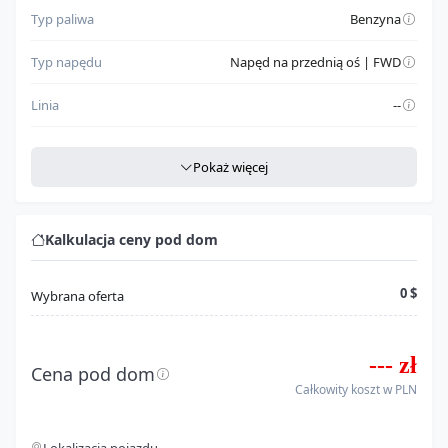
Typ paliwa
Benzyna
Typ napędu
Napęd na przednią oś | FWD
Linia
--
Szczegółowe dane
Pokaż więcej
Miejsce produkcji
USA
Rodzaj nadwozia
Suv
Kalkulacja ceny pod dom
Klasa pojazdu
Automobile
0 $
Wybrana oferta
Model
CX-7
--- zł
Seria
Brak danych
Cena pod dom
Całkowity koszt w PLN
Silnik
2.3l i4 fi dohc 16v f4