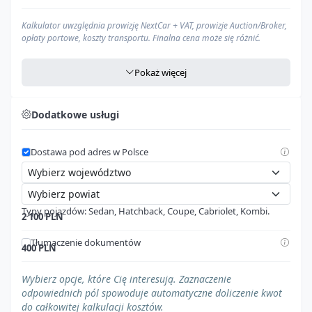
Kalkulator uwzględnia prowizję NextCar + VAT, prowizje Auction/Broker,
opłaty portowe, koszty transportu. Finalna cena może się różnić.
Pokaż więcej
Agencja celna
Zawarte w
"Opłaty portowe w UE"
Dodatkowe usługi
Cło
Zawarte w
"Opłaty portowe w UE"
Dostawa pod adres w Polsce
VAT
Zawarte w
"Opłaty portowe w UE"
Cena pod dom (PLN)
--- zł
Typy pojazdów: Sedan, Hatchback, Coupe, Cabriolet, Kombi.
Nasz kalkulator to
kompleksowe narzędzie
, które pomoże Ci oszacować
2 100 PLN
całkowity koszt importu
pojazdu ze Stanów Zjednoczonych, aż pod
Twój dom w Polsce. W kalkulacji uwzględniamy wszystkie najważniejsze
Tłumaczenie dokumentów
400 PLN
elementy, aby dać Ci
możliwie najdokładniejszy obraz
wydatków:
Pojazd z regulacjami prawnymi
Prowizję NextCar:
naszą opłatę za kompleksową obsługę
Wybierz opcje, które Cię interesują. Zaznaczenie
$0
procesu importu.
odpowiednich pól spowoduje automatyczne doliczenie kwot
Podatek VAT:
obowiązujący podatek od importu (stawka
Ładunek specjalny
do całkowitej kalkulacji kosztów.
$0