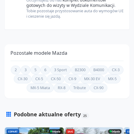
gotowych do wizyty w Wydziale Komunikacji
.
Tobie pozostaje przystosowanie auta do wymogów UE
i cieszenie się jazdą.
Pozostałe modele
Mazda
2
3
5
6
3 Sport
B2300
B4000
CX-3
CX-30
CX-5
CX-50
CX-9
MX-30 EV
MX-5
MX-5 Miata
RX-8
Tribute
CX-90
Podobne aktualne oferty
25
Sprawdź pełną listę aktualnych ofert dla modelu Mazda CX-7
COPART
Odpala
IAAI
Odpala
COPA