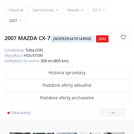
NextCar
Samochody
Mazda
CX-7
2007
2007 MAZDA CX-7
JM3ER293470149906
IAAI
Lokalizacja:
Tulsa (OK)
Wysyłka z:
HOUSTON
Odległość do portu:
500 mi (805 km)
Historia sprzedaży
Podobne oferty aktualne
Podobne oferty archiwalne
Data aukcji:
---
360
HD
10
zdjęć