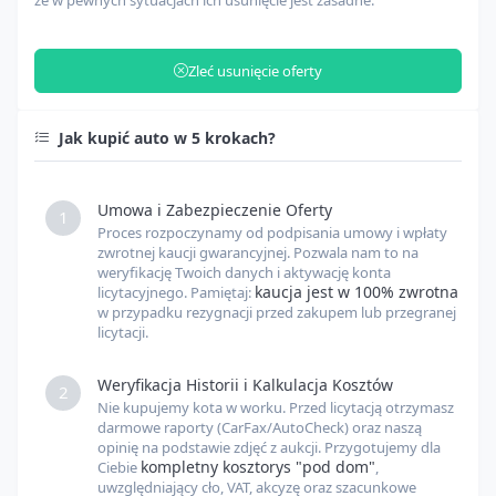
Zarządzanie odprawą celną
USD
Zleć usunięcie oferty
Opłaty celne
USD
Jak kupić auto w 5 krokach?
Inne opłaty
USD
Umowa i Zabezpieczenie Oferty
1
Proces rozpoczynamy od podpisania umowy i wpłaty
Kurs USD
USD
PLN
zwrotnej kaucji gwarancyjnej. Pozwala nam to na
weryfikację Twoich danych i aktywację konta
kaucja jest w 100% zwrotna
licytacyjnego. Pamiętaj:
w przypadku rezygnacji przed zakupem lub przegranej
Kurs EUR
EUR
PLN
licytacji.
Weryfikacja Historii i Kalkulacja Kosztów
2
Nie kupujemy kota w worku. Przed licytacją otrzymasz
darmowe raporty (CarFax/AutoCheck) oraz naszą
opinię na podstawie zdjęć z aukcji. Przygotujemy dla
kompletny kosztorys "pod dom"
Ciebie
,
uwzględniający cło, VAT, akcyzę oraz szacunkowe