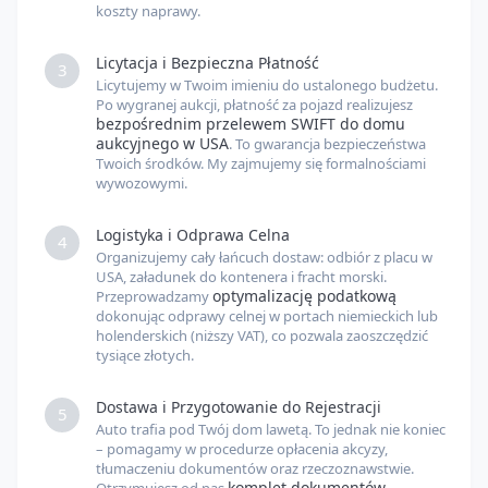
koszty naprawy.
Licytacja i Bezpieczna Płatność
3
Licytujemy w Twoim imieniu do ustalonego budżetu.
Po wygranej aukcji, płatność za pojazd realizujesz
bezpośrednim przelewem SWIFT do domu
aukcyjnego w USA
. To gwarancja bezpieczeństwa
Twoich środków. My zajmujemy się formalnościami
wywozowymi.
Logistyka i Odprawa Celna
4
Organizujemy cały łańcuch dostaw: odbiór z placu w
USA, załadunek do kontenera i fracht morski.
optymalizację podatkową
Przeprowadzamy
dokonując odprawy celnej w portach niemieckich lub
holenderskich (niższy VAT), co pozwala zaoszczędzić
tysiące złotych.
Dostawa i Przygotowanie do Rejestracji
5
Auto trafia pod Twój dom lawetą. To jednak nie koniec
– pomagamy w procedurze opłacenia akcyzy,
tłumaczeniu dokumentów oraz rzeczoznawstwie.
komplet dokumentów
Otrzymujesz od nas