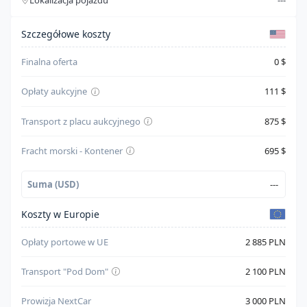
Lokalizacja pojazdu
---
Typ paliwa
Gasoline
Szczegóły kosztów
Cylindry
4
Szczegółowe koszty
System bezpieczeństwa
--
Finalna oferta
0 $
Skrzynia biegów
Automatic
Opłaty aukcyjne
111 $
Napęd
Front Wheel Drive
Transport z placu aukcyjnego
875 $
Kolor karoserii
Czarny
Fracht morski - Kontener
695 $
Suma (USD)
---
Koszty w Europie
Opłaty portowe w UE
2 885 PLN
Transport "Pod Dom"
2 100 PLN
Prowizja NextCar
3 000 PLN