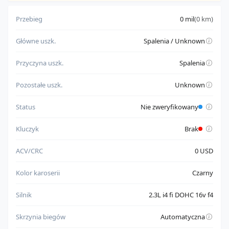
pochodzi od zaufanego sprzedawcy
Przebieg
0 mil
(0 km)
Do weryfikacji:
Główne uszk.
Spalenia / Unknown
posiada dokument wymagający sprawdzenia przed
rejestracją
Przyczyna uszk.
Spalenia
nie ma w pełni potwierdzonego statusu uruchamiania silnika
Pozostałe uszk.
Unknown
Status
Nie zweryfikowany
Kluczyk
Brak
ACV/CRC
0 USD
Kolor karoserii
Czarny
Silnik
2.3L i4 fi DOHC 16v f4
Skrzynia biegów
Automatyczna