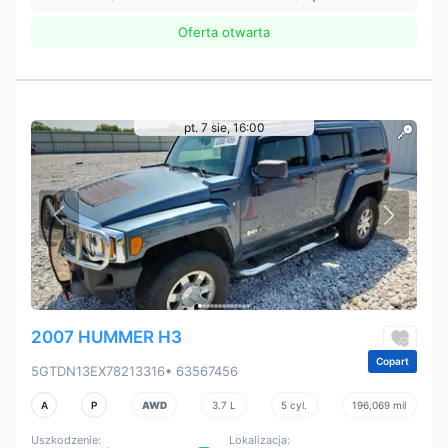
Oferta otwarta
pt. 7 sie, 16:00
2007 HUMMER H3
Copart
5GTDN13EX78213316
• 63567456
A
P
AWD
3.7 L
5 cyl.
196,069 mil
Uszkodzenie:
Lokalizacja: