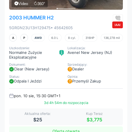
Video
360°
2003 HUMMER H2
IAAI
5GRGN23U13H129475
• 45642605
A
P
AWD
6.0 L
8 cyl.
316HP
136,278 mil
Uszkodzenie:
Lokalizacja:
Normalne Zużycie
Avenel New Jersey (NJ)
Eksploatacyjne
Dokument:
Sprzedający:
Clear (New Jersey)
Dealer
Status:
Opinia:
Odpala I Jeździ
Przemyśl Zakup
pon. 10 sie, 15:30 GMT+1
3d 4h 54m do rozpoczęcia
Aktualna oferta:
Kup Teraz
$25
$3,775
Oferta otwarta