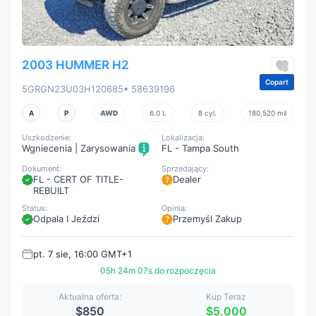
2003 HUMMER H2
Copart
5GRGN23U03H120685
• 58639196
A
P
AWD
6.0 L
8 cyl.
180,520 mil
Uszkodzenie:
Lokalizacja:
Wgniecenia | Zarysowania
FL - Tampa South
Dokument:
Sprzedający:
FL - CERT OF TITLE-
Dealer
REBUILT
Status:
Opinia:
Odpala I Jeździ
Przemyśl Zakup
pt. 7 sie, 16:00 GMT+1
05h 24m 05s do rozpoczęcia
Aktualna oferta:
Kup Teraz
$850
$5,000