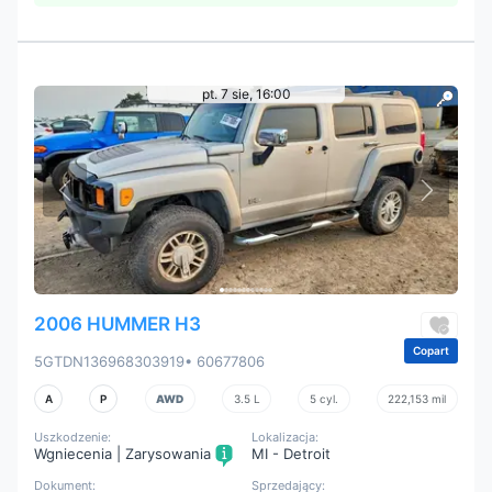
pt. 7 sie, 16:00
2006 HUMMER H3
Copart
5GTDN136968303919
• 60677806
A
P
AWD
3.5 L
5 cyl.
222,153 mil
Uszkodzenie:
Lokalizacja:
Wgniecenia | Zarysowania
MI - Detroit
Dokument:
Sprzedający: