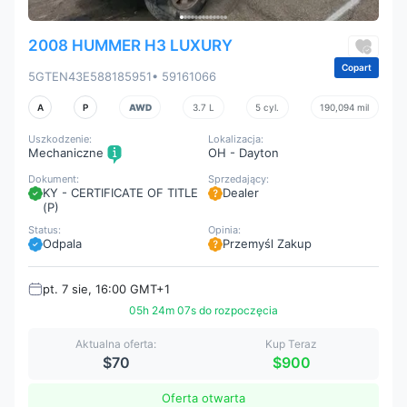
2008 HUMMER H3 LUXURY
Copart
5GTEN43E588185951
• 59161066
A
P
AWD
3.7 L
5 cyl.
190,094 mil
Uszkodzenie:
Lokalizacja:
Mechaniczne
OH - Dayton
Dokument:
Sprzedający:
KY - CERTIFICATE OF TITLE
Dealer
(P)
Status:
Opinia:
Odpala
Przemyśl Zakup
pt. 7 sie, 16:00 GMT+1
05h 24m 05s do rozpoczęcia
Aktualna oferta:
Kup Teraz
$70
$900
Oferta otwarta