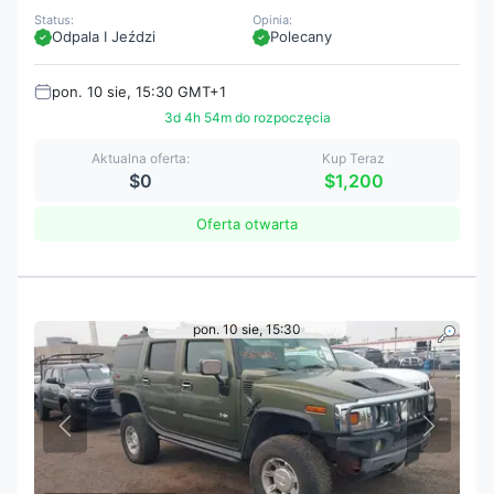
Status:
Opinia:
Odpala I Jeździ
Polecany
pon. 10 sie, 15:30 GMT+1
3d 4h 54m do rozpoczęcia
Aktualna oferta:
Kup Teraz
$0
$1,200
Oferta otwarta
pon. 10 sie, 15:30