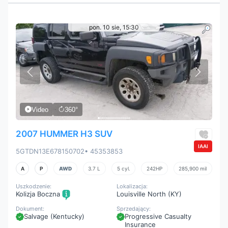
pon. 10 sie, 15:30
Video
360°
2007 HUMMER H3 SUV
IAAI
5GTDN13E678150702
• 45353853
A
P
AWD
3.7 L
5 cyl.
242HP
285,900 mil
Uszkodzenie:
Lokalizacja:
Kolizja Boczna
Louisville North (KY)
Dokument:
Sprzedający:
Salvage (Kentucky)
Progressive Casualty
Insurance