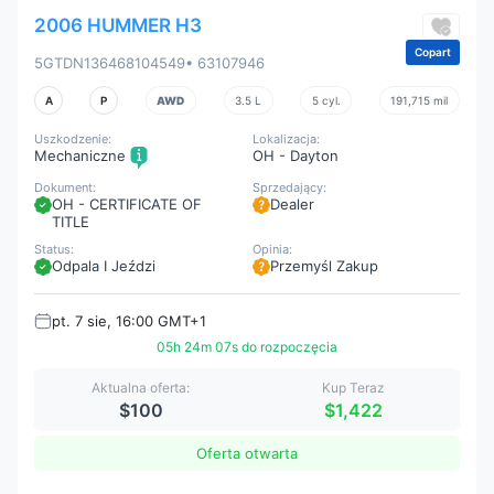
2006 HUMMER H3
Copart
5GTDN136468104549
• 63107946
A
P
AWD
3.5 L
5 cyl.
191,715 mil
Uszkodzenie:
Lokalizacja:
Mechaniczne
OH - Dayton
Dokument:
Sprzedający:
OH - CERTIFICATE OF
Dealer
TITLE
Status:
Opinia:
Odpala I Jeździ
Przemyśl Zakup
pt. 7 sie, 16:00 GMT+1
05h 24m 05s do rozpoczęcia
Aktualna oferta:
Kup Teraz
$100
$1,422
Oferta otwarta