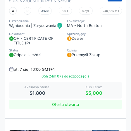
5GRGN23U06H106175
• 61572936
A
P
AWD
6.0 L
8 cyl.
240,565 mil
Uszkodzenie:
Lokalizacja:
Wgniecenia | Zarysowania
MA - North Boston
Dokument:
Sprzedający:
OH - CERTIFICATE OF
Dealer
TITLE (P)
Status:
Opinia:
Odpala I Jeździ
Przemyśl Zakup
pt. 7 sie, 16:00 GMT+1
05h 24m 05s do rozpoczęcia
Aktualna oferta:
Kup Teraz
$1,800
$5,000
Oferta otwarta