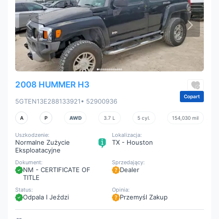
2008 HUMMER H3
Copart
5GTEN13E288133921
• 52900936
A
P
AWD
3.7 L
5 cyl.
154,030 mil
Uszkodzenie:
Lokalizacja:
Normalne Zużycie
TX - Houston
Eksploatacyjne
Dokument:
Sprzedający:
NM - CERTIFICATE OF
Dealer
TITLE
Status:
Opinia:
Odpala I Jeździ
Przemyśl Zakup