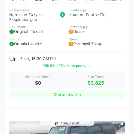
Uszkodzenie:
Lokalizacja:
Normalne Zużycie
Houston South (TX)
Eksploatacyjne
Dokument:
Sprzedający:
Original (Texas)
Dealer
Status:
Opinia:
Odpala I Jeździ
Przemyśl Zakup
pt. 7 sie, 16:30 GMT+1
05h 54m 05s do rozpoczęcia
Aktualna oferta:
Kup Teraz
$0
$3,825
Oferta otwarta
pt. 7 sie, 19:00