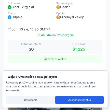
Dokument:
Sprzedający:
Clear (Virginia)
Dealer
Status:
Opinia:
Odpala
Przemyśl Zakup
pon. 10 sie, 15:30 GMT+1
3d 4h 54m do rozpoczęcia
Aktualna oferta:
Kup Teraz
$0
$1,225
Oferta otwarta
Twoja prywatność to nasz priorytet
pon. 10 sie, 15:30
Używamy plików cookie, aby zapewnić najwyższą jakość przeglądania i
analizować ruch. Możesz zarządzać swoimi ustawieniami w dowolnym
momencie.
Ustawienia
Akceptuj wszystko