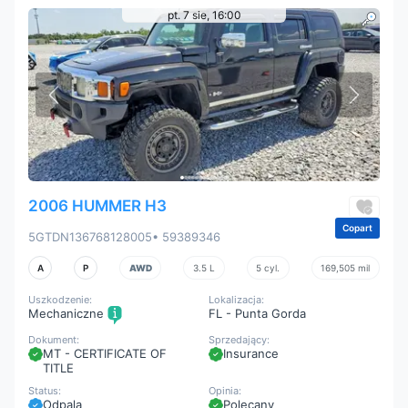
pt. 7 sie, 16:00
2006 HUMMER H3
Copart
5GTDN136768128005
• 59389346
A
P
AWD
3.5 L
5 cyl.
169,505 mil
Uszkodzenie:
Lokalizacja:
Mechaniczne
FL - Punta Gorda
Dokument:
Sprzedający:
MT - CERTIFICATE OF
Insurance
TITLE
Status:
Opinia:
Odpala
Polecany