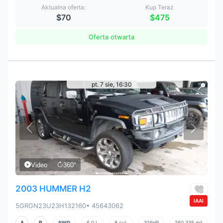
Aktualna oferta:
Kup Teraz
$70
$475
Oferta otwarta
pt. 7 sie, 16:30
Video
360°
2003 HUMMER H2
IAAI
5GRGN23U23H132160
• 45643062
A
P
AWD
6.0 L
8 cyl.
316HP
260,335 mil