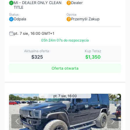
MI - DEALER ONLY CLEAN
Dealer
TITLE
Status:
Opinia:
Odpala
Przemyśl Zakup
pt. 7 sie, 16:00 GMT+1
05h 24m 05s do rozpoczęcia
Aktualna oferta:
Kup Teraz
$325
$1,350
Oferta otwarta
pt. 7 sie, 16:00