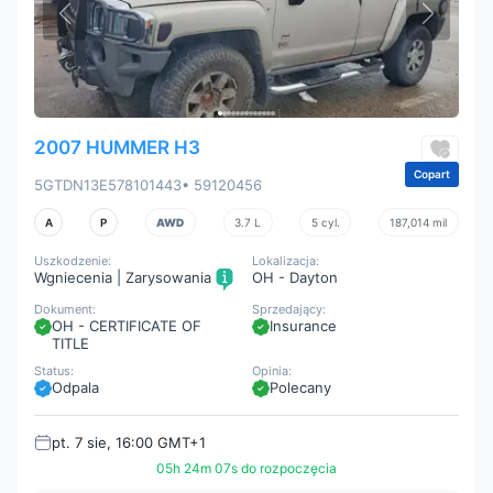
2007 HUMMER H3
Copart
5GTDN13E578101443
• 59120456
A
P
AWD
3.7 L
5 cyl.
187,014 mil
Uszkodzenie:
Lokalizacja:
Wgniecenia | Zarysowania
OH - Dayton
Dokument:
Sprzedający:
OH - CERTIFICATE OF
Insurance
TITLE
Status:
Opinia:
Odpala
Polecany
pt. 7 sie, 16:00 GMT+1
05h 24m 05s do rozpoczęcia