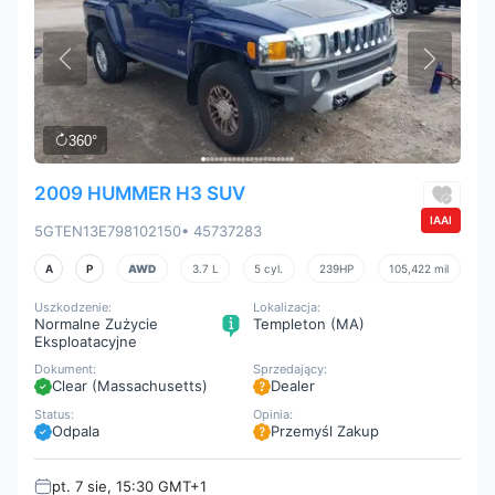
360°
2009 HUMMER H3 SUV
IAAI
5GTEN13E798102150
• 45737283
A
P
AWD
3.7 L
5 cyl.
239HP
105,422 mil
Uszkodzenie:
Lokalizacja:
Normalne Zużycie
Templeton (MA)
Eksploatacyjne
Dokument:
Sprzedający:
Clear (Massachusetts)
Dealer
Status:
Opinia:
Odpala
Przemyśl Zakup
pt. 7 sie, 15:30 GMT+1