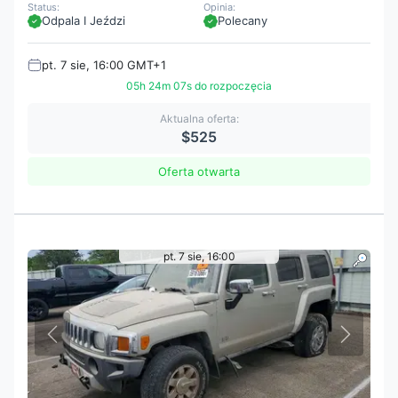
Status:
Opinia:
Odpala I Jeździ
Polecany
pt. 7 sie, 16:00 GMT+1
05h 24m 05s do rozpoczęcia
Aktualna oferta:
$525
Oferta otwarta
pt. 7 sie, 16:00