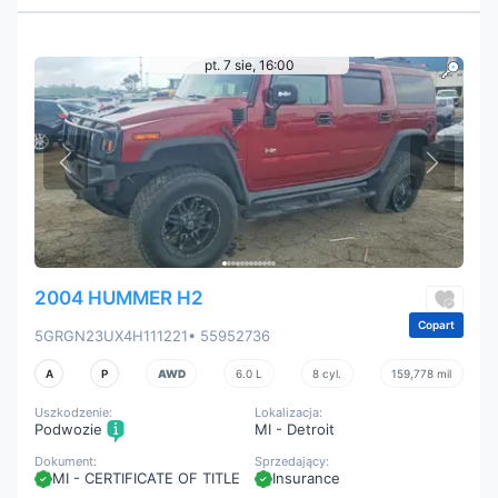
pt. 7 sie, 16:00
2004 HUMMER H2
Copart
5GRGN23UX4H111221
• 55952736
A
P
AWD
6.0 L
8 cyl.
159,778 mil
Uszkodzenie:
Lokalizacja:
Podwozie
MI - Detroit
Dokument:
Sprzedający:
MI - CERTIFICATE OF TITLE
Insurance