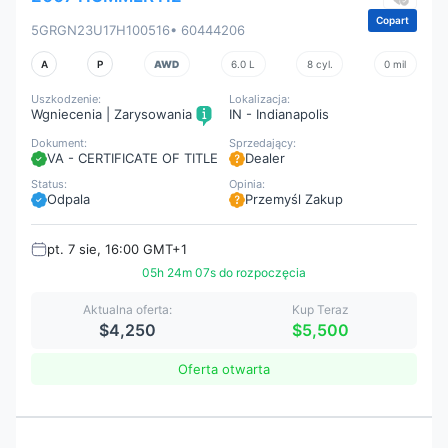
Copart
5GRGN23U17H100516
• 60444206
A
P
AWD
6.0 L
8 cyl.
0 mil
Uszkodzenie:
Lokalizacja:
Wgniecenia | Zarysowania
IN - Indianapolis
Dokument:
Sprzedający:
VA - CERTIFICATE OF TITLE
Dealer
Status:
Opinia:
Odpala
Przemyśl Zakup
pt. 7 sie, 16:00 GMT+1
05h 24m 05s do rozpoczęcia
Aktualna oferta:
Kup Teraz
$4,250
$5,500
Oferta otwarta