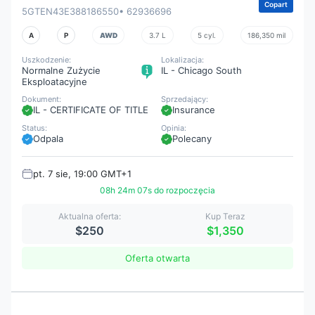
Copart
5GTEN43E388186550
• 62936696
A
P
AWD
3.7 L
5 cyl.
186,350 mil
Uszkodzenie:
Lokalizacja:
Normalne Zużycie
IL - Chicago South
Eksploatacyjne
Dokument:
Sprzedający:
IL - CERTIFICATE OF TITLE
Insurance
Status:
Opinia:
Odpala
Polecany
pt. 7 sie, 19:00 GMT+1
08h 24m 05s do rozpoczęcia
Aktualna oferta:
Kup Teraz
$250
$1,350
Oferta otwarta