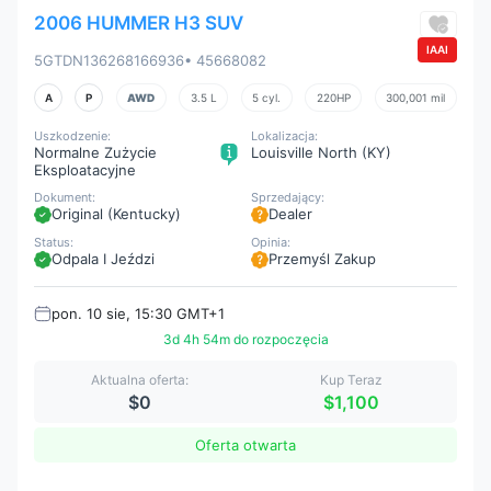
2006 HUMMER H3 SUV
IAAI
5GTDN136268166936
• 45668082
A
P
AWD
3.5 L
5 cyl.
220HP
300,001 mil
Uszkodzenie:
Lokalizacja:
Normalne Zużycie
Louisville North (KY)
Eksploatacyjne
Dokument:
Sprzedający:
Original (Kentucky)
Dealer
Status:
Opinia:
Odpala I Jeździ
Przemyśl Zakup
pon. 10 sie, 15:30 GMT+1
3d 4h 54m do rozpoczęcia
Aktualna oferta:
Kup Teraz
$0
$1,100
Oferta otwarta