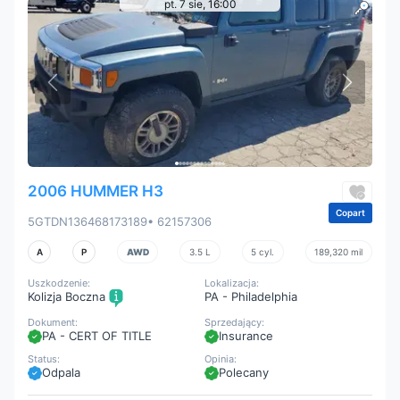
pt. 7 sie, 16:00
2006 HUMMER H3
Copart
5GTDN136468173189
• 62157306
A
P
AWD
3.5 L
5 cyl.
189,320 mil
Uszkodzenie:
Lokalizacja:
Kolizja Boczna
PA - Philadelphia
Dokument:
Sprzedający:
PA - CERT OF TITLE
Insurance
Status:
Opinia:
Odpala
Polecany