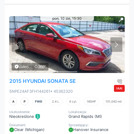
pon. 10 sie, 15:30
Video
360°
2015 HYUNDAI SONATA SE
IAAI
5NPE24AF3FH144261
• 45362320
A
P
FWD
2.4 L
4 cyl.
185HP
101,043 mil
Uszkodzenie:
Lokalizacja:
Nieokreślone
Grand Rapids (MI)
Dokument:
Sprzedający:
Clear (Michigan)
Hanover Insurance