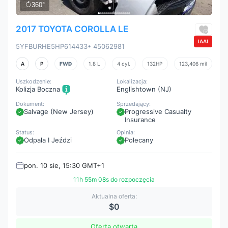
360°
2017 TOYOTA COROLLA LE
IAAI
5YFBURHE5HP614433
• 45062981
A
P
FWD
1.8 L
4 cyl.
132HP
123,406 mil
Uszkodzenie:
Lokalizacja:
Kolizja Boczna
Englishtown (NJ)
Dokument:
Sprzedający:
Salvage (New Jersey)
Progressive Casualty
Insurance
Status:
Opinia:
Odpala I Jeździ
Polecany
pon. 10 sie, 15:30 GMT+1
11h 55m 07s do rozpoczęcia
Aktualna oferta:
$0
Oferta otwarta