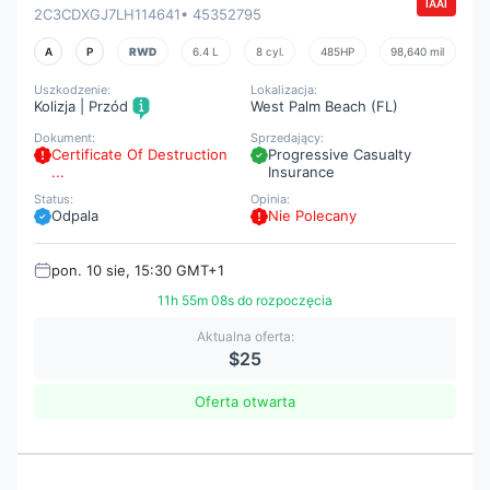
IAAI
2C3CDXGJ7LH114641
• 45352795
A
P
RWD
6.4 L
8 cyl.
485HP
98,640 mil
Uszkodzenie:
Lokalizacja:
Kolizja | Przód
West Palm Beach (FL)
Dokument:
Sprzedający:
Certificate Of Destruction
Progressive Casualty
...
Insurance
Status:
Opinia:
Odpala
Nie Polecany
pon. 10 sie, 15:30 GMT+1
11h 55m 07s do rozpoczęcia
Aktualna oferta:
$25
Oferta otwarta