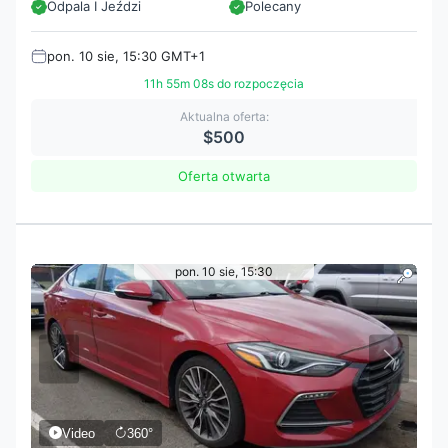
Odpala I Jeździ
Polecany
pon. 10 sie, 15:30 GMT+1
11h 55m 07s do rozpoczęcia
Aktualna oferta:
$500
Oferta otwarta
pon. 10 sie, 15:30
Video
360°