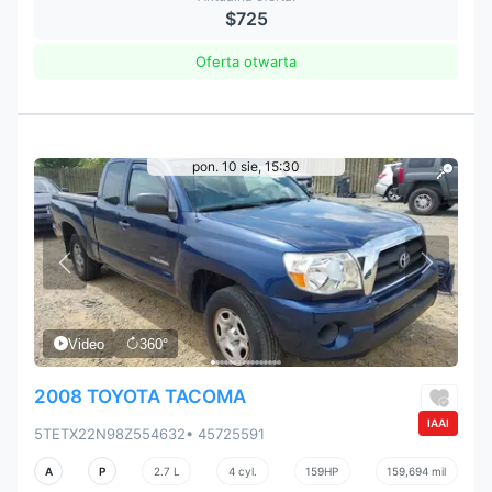
$725
Oferta otwarta
pon. 10 sie, 15:30
Video
360°
2008 TOYOTA TACOMA
IAAI
5TETX22N98Z554632
• 45725591
A
P
2.7 L
4 cyl.
159HP
159,694 mil