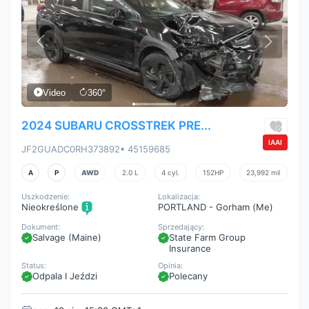
Video
360°
2024 SUBARU CROSSTREK PRE...
IAAI
JF2GUADC0RH373892
• 45159685
A
P
AWD
2.0 L
4 cyl.
152HP
23,992 mil
Uszkodzenie:
Lokalizacja:
Nieokreślone
PORTLAND - Gorham (me)
Dokument:
Sprzedający:
Salvage (Maine)
State Farm Group
Insurance
Status:
Opinia:
Odpala I Jeździ
Polecany