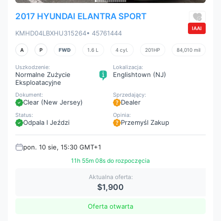
2017 HYUNDAI ELANTRA SPORT
IAAI
KMHD04LBXHU315264
• 45761444
A
P
FWD
1.6 L
4 cyl.
201HP
84,010 mil
Uszkodzenie:
Lokalizacja:
Normalne Zużycie
Englishtown (NJ)
Eksploatacyjne
Dokument:
Sprzedający:
Clear (New Jersey)
Dealer
Status:
Opinia:
Odpala I Jeździ
Przemyśl Zakup
pon. 10 sie, 15:30 GMT+1
11h 55m 07s do rozpoczęcia
Aktualna oferta:
$1,900
Oferta otwarta