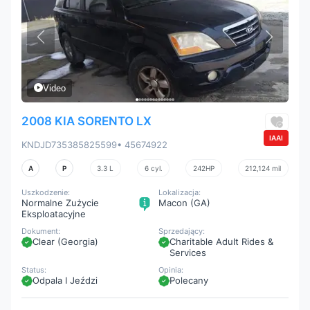
Video
2008 KIA SORENTO LX
IAAI
KNDJD735385825599
• 45674922
A
P
3.3 L
6 cyl.
242HP
212,124 mil
Uszkodzenie:
Lokalizacja:
Normalne Zużycie
Macon (GA)
Eksploatacyjne
Dokument:
Sprzedający:
Clear (Georgia)
Charitable Adult Rides &
Services
Status:
Opinia:
Odpala I Jeździ
Polecany