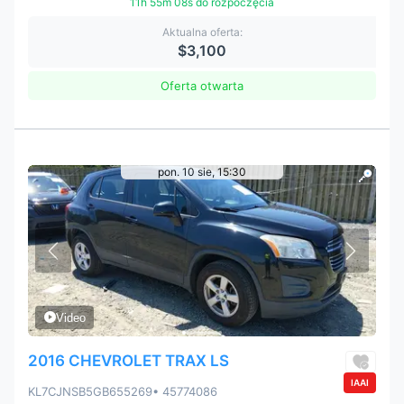
11h 55m 07s do rozpoczęcia
Aktualna oferta:
$3,100
Oferta otwarta
pon. 10 sie, 15:30
Video
2016 CHEVROLET TRAX LS
IAAI
KL7CJNSB5GB655269
• 45774086