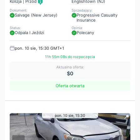
Kolizja | Przód
Englishtown (NJ)
Dokument:
Sprzedający:
Salvage (New Jersey)
Progressive Casualty
Insurance
Status:
Opinia:
Odpala I Jeździ
Polecany
pon. 10 sie, 15:30 GMT+1
11h 55m 07s do rozpoczęcia
Aktualna oferta:
$0
Oferta otwarta
pon. 10 sie, 15:30