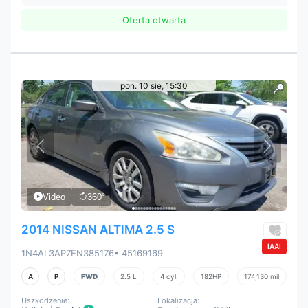
Oferta otwarta
pon. 10 sie, 15:30
Video
360°
2014 NISSAN ALTIMA 2.5 S
IAAI
1N4AL3AP7EN385176
• 45169169
A
P
FWD
2.5 L
4 cyl.
182HP
174,130 mil
Uszkodzenie:
Lokalizacja: