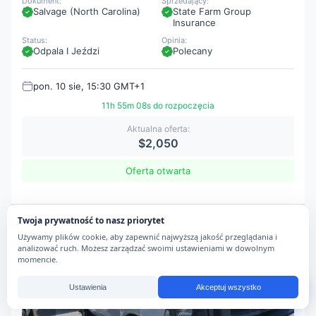
Dokument:
Sprzedający:
Salvage (North Carolina)
State Farm Group
Insurance
Status:
Opinia:
Odpala I Jeździ
Polecany
pon. 10 sie, 15:30 GMT+1
11h 55m 07s do rozpoczęcia
Aktualna oferta:
$2,050
Oferta otwarta
Twoja prywatność to nasz priorytet
Używamy plików cookie, aby zapewnić najwyższą jakość przeglądania i
pon. 10 sie, 15:30
analizować ruch. Możesz zarządzać swoimi ustawieniami w dowolnym
momencie.
Ustawienia
Akceptuj wszystko