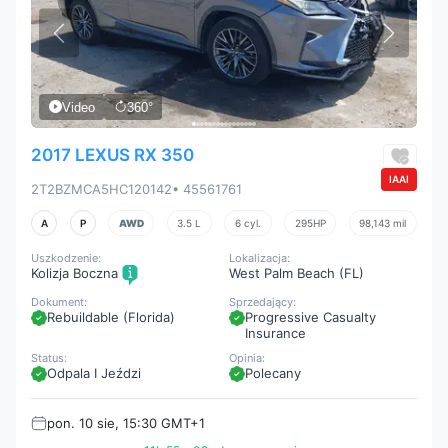
Video
360°
2017 LEXUS RX 350
IAAI
2T2BZMCA5HC120142
• 45561761
A
P
AWD
3.5 L
6 cyl.
295HP
98,143 mil
Uszkodzenie:
Lokalizacja:
Kolizja Boczna
West Palm Beach (FL)
Dokument:
Sprzedający:
Rebuildable (Florida)
Progressive Casualty
Insurance
Status:
Opinia:
Odpala I Jeździ
Polecany
pon. 10 sie, 15:30 GMT+1