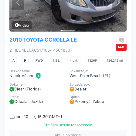
Video
2010 TOYOTA COROLLA LE
IAAI
2T1BU4EE0AC517105
• 45648507
A
P
FWD
1.8 L
4 cyl.
132HP
126,279 mil
Uszkodzenie:
Lokalizacja:
Nieokreślone
West Palm Beach (FL)
Dokument:
Sprzedający:
Clear (Florida)
Dealer
Status:
Opinia:
Odpala I Jeździ
Przemyśl Zakup
pon. 10 sie, 15:30 GMT+1
11h 55m 07s do rozpoczęcia
Aktualna oferta: