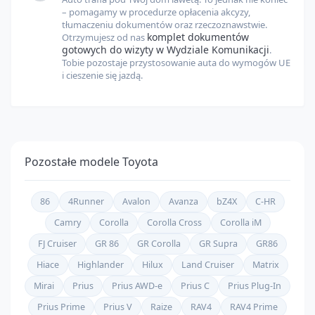
– pomagamy w procedurze opłacenia akcyzy,
tłumaczeniu dokumentów oraz rzeczoznawstwie.
komplet dokumentów
Otrzymujesz od nas
gotowych do wizyty w Wydziale Komunikacji
.
Tobie pozostaje przystosowanie auta do wymogów UE
i cieszenie się jazdą.
Pozostałe modele
Toyota
86
4Runner
Avalon
Avanza
bZ4X
C-HR
Camry
Corolla
Corolla Cross
Corolla iM
FJ Cruiser
GR 86
GR Corolla
GR Supra
GR86
Hiace
Highlander
Hilux
Land Cruiser
Matrix
Mirai
Prius
Prius AWD-e
Prius C
Prius Plug-In
Prius Prime
Prius V
Raize
RAV4
RAV4 Prime