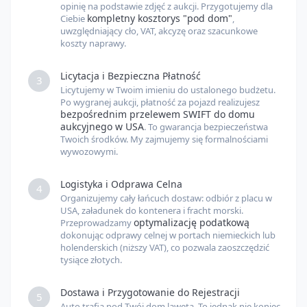
opinię na podstawie zdjęć z aukcji. Przygotujemy dla
kompletny kosztorys "pod dom"
Ciebie
,
uwzględniający cło, VAT, akcyzę oraz szacunkowe
koszty naprawy.
Licytacja i Bezpieczna Płatność
3
Licytujemy w Twoim imieniu do ustalonego budżetu.
Po wygranej aukcji, płatność za pojazd realizujesz
bezpośrednim przelewem SWIFT do domu
aukcyjnego w USA
. To gwarancja bezpieczeństwa
Twoich środków. My zajmujemy się formalnościami
wywozowymi.
Logistyka i Odprawa Celna
4
Organizujemy cały łańcuch dostaw: odbiór z placu w
USA, załadunek do kontenera i fracht morski.
optymalizację podatkową
Przeprowadzamy
dokonując odprawy celnej w portach niemieckich lub
holenderskich (niższy VAT), co pozwala zaoszczędzić
tysiące złotych.
Dostawa i Przygotowanie do Rejestracji
5
Auto trafia pod Twój dom lawetą. To jednak nie koniec