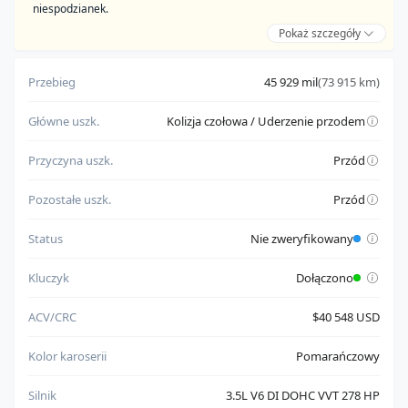
niespodzianek.
Pokaż szczegóły
Zalety:
pochodzi od zaufanego sprzedawcy
Przebieg
45 929 mil
(73 915 km)
ma poprawne dokumenty umożliwiające eksport
Główne uszk.
Kolizja czołowa / Uderzenie przodem
Do weryfikacji:
nie ma w pełni potwierdzonego statusu uruchamiania silnika
Przyczyna uszk.
Przód
Pozostałe uszk.
Przód
Status
Nie zweryfikowany
Kluczyk
Dołączono
ACV/CRC
$40 548 USD
Kolor karoserii
Pomarańczowy
Silnik
3.5L V6 DI DOHC VVT 278 HP