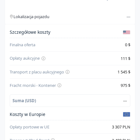
Silnik
3.5l v-6 di, dohc, vvt, 278hp
Lokalizacja pojazdu
---
Typ paliwa
Unknown
Szczegóły kosztów
Cylindry
6
Szczegółowe koszty
System bezpieczeństwa
--
Finalna oferta
0 $
Skrzynia biegów
Automatic
Opłaty aukcyjne
111 $
Napęd
All Wheel Drive
Transport z placu aukcyjnego
1 545 $
Kolor karoserii
Pomarańczowy
Fracht morski - Kontener
975 $
Suma (USD)
---
Koszty w Europie
Opłaty portowe w UE
3 307 PLN