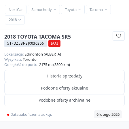
NextCar
Samochody
Toyota
Tacoma
2018
2018 TOYOTA TACOMA SR5
5TFDZ5BN3JX030356
IAAI
Lokalizacja:
Edmonton (ALBERTA)
Wysyłka z:
Toronto
Odległość do portu:
2175 mi (3500 km)
Historia sprzedaży
Podobne oferty aktualne
Podobne oferty archiwalne
Data zakończenia aukcji:
6 lutego 2026
360
HD
17
zdjęć