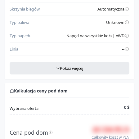
Skrzynia biegów
Automatyczna
Typ paliwa
Unknown
Typ napędu
Napęd na wszystkie koła | AWD
Linia
--
Szczegółowe dane
Pokaż więcej
Miejsce produkcji
CAN
Rodzaj nadwozia
Brak danych
Kalkulacja ceny pod dom
Klasa pojazdu
Truck
0 $
Wybrana oferta
Model
Tacoma
18 550 PLN
Seria
Sr5
Cena pod dom
Całkowity koszt w PLN