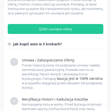
Agencja celna i załadunek
USD
ofertę z historii, możesz zlecić jej usunięcie. Pamiętaj, że dane
historyczne są ważne dla transparentności rynku, ale rozumiemy,
że w pewnych sytuacjach ich usunięcie jest zasadne.
Zarządzanie odprawą celną
USD
Zleć usunięcie oferty
Opłaty celne
USD
Jak kupić auto w 5 krokach?
Inne opłaty
USD
Umowa i Zabezpieczenie Oferty
1
Proces rozpoczynamy od podpisania umowy i wpłaty
Kurs USD
USD
PLN
zwrotnej kaucji gwarancyjnej. Pozwala nam to na
weryfikację Twoich danych i aktywację konta
kaucja jest w 100% zwrotna
licytacyjnego. Pamiętaj:
w przypadku rezygnacji przed zakupem lub przegranej
Kurs EUR
EUR
PLN
licytacji.
Weryfikacja Historii i Kalkulacja Kosztów
2
Nie kupujemy kota w worku. Przed licytacją otrzymasz
darmowe raporty (CarFax/AutoCheck) oraz naszą