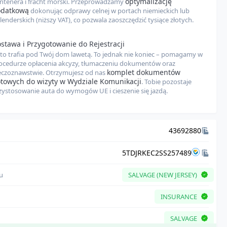
optymalizację
ntenera i fracht morski. Przeprowadzamy
ostateczna cena pojazdu może nieznacznie się różnić ze względu na
odatkową
dokonując odprawy celnej w portach niemieckich lub
specyfikacje auta, aktualne kursy walut oraz ewentualne dodatkowe usługi,
lenderskich (niższy VAT), co pozwala zaoszczędzić tysiące złotych.
zesz. Zachęcamy do zapoznania się z naszymi
Zastrzeżeniami prawnymi
dla
ystości.
stawa i Przygotowanie do Rejestracji
to trafia pod Twój dom lawetą. To jednak nie koniec – pomagamy w
ocedurze opłacenia akcyzy, tłumaczeniu dokumentów oraz
komplet dokumentów
eczoznawstwie. Otrzymujesz od nas
towych do wizyty w Wydziale Komunikacji
. Tobie pozostaje
zystosowanie auta do wymogów UE i cieszenie się jazdą.
43692880
5TDJRKEC2SS257489
łu
SALVAGE (NEW JERSEY)
INSURANCE
SALVAGE