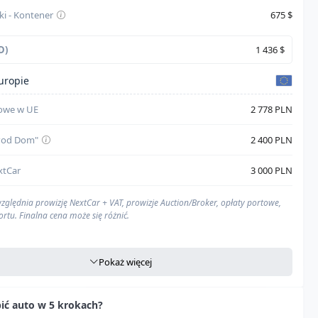
ki - Kontener
675 $
D)
1 436 $
uropie
towe w UE
2 778 PLN
"Pod Dom"
2 400 PLN
xtCar
3 000 PLN
zględnia prowizję NextCar + VAT, prowizje Auction/Broker, opłaty portowe,
ortu. Finalna cena może się różnić.
Pokaż więcej
na
Zawarte w
"Opłaty portowe w UE"
pić auto w 5 krokach?