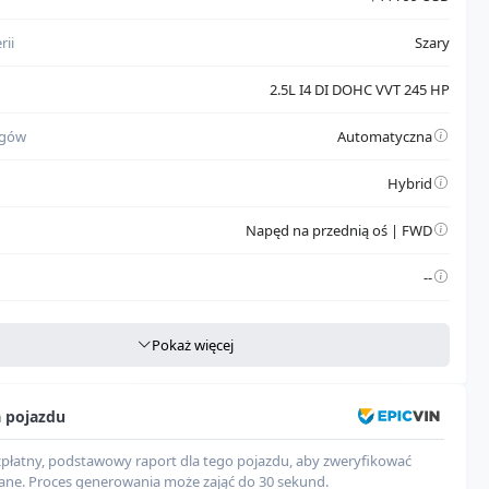
rii
Szary
2.5L I4 DI DOHC VVT 245 HP
egów
Automatyczna
Hybrid
Napęd na przednią oś | FWD
--
e dane
Pokaż więcej
ukcji
USA
a pojazdu
wozia
Van
zpłatny, podstawowy raport dla tego pojazdu, aby zweryfikować
du
Automobile
ane. Proces generowania może zająć do 30 sekund.