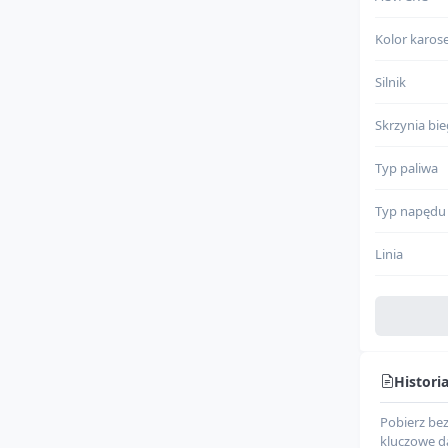
Kolor karose
Silnik
Skrzynia bi
Typ paliwa
Typ napędu
Linia
Szczegółow
Miejsce prod
Histori
Rodzaj nad
Pobierz be
Klasa pojaz
kluczowe d