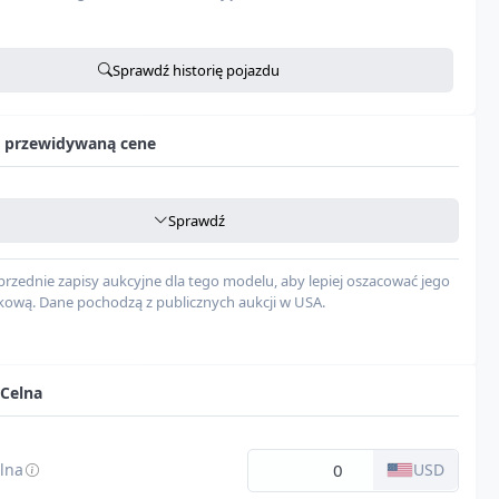
Sienna
Sprawdź historię pojazdu
Xle
2.5l i-4 di, dohc, vvt, 245hp
Rozpoczynanie sprawdzania...
 przewidywaną cene
Hybrid
4
Sprawdź
pieczeństwa
--
rzednie zapisy aukcyjne dla tego modelu, aby lepiej oszacować jego
kową. Dane pochodzą z publicznych aukcji w USA.
egów
Automatic
Front Wheel Drive
 Celna
rii
Szary
lna
USD