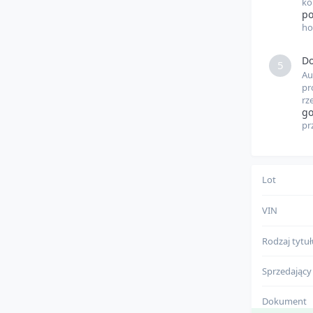
ko
Pamiętaj, że 
p
indywidualne 
ho
które wybier
pełnej przejrz
Do
5
Au
pr
rz
go
pr
Lot
VIN
Rodzaj tytu
Sprzedający
Dokument