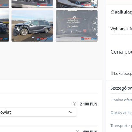
Kalkula
Wybrana of
Cena po
Lokalizacj
Szczegóły
Szczegółow
Finalna ofer
2 100 PLN
Opłaty aukc
Transport z