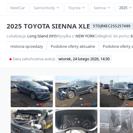
NextCar
Samochody
Toyota
Sienna
2025
2025 TOYOTA SIENNA XLE
5TDJRKEC2SS257489
Lokalizacja:
Long Island (NY)
Wysyłka z:
NEW YORK
Odległość do portu:
6
Historia sprzedaży
Podobne oferty aktualne
Podobne oferty 
Data zakończenia aukcji:
wtorek, 24 lutego 2026, 14:30
SOL
Video
360
HD
Przeglądaj
16
zdjęć