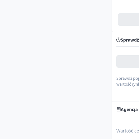
Model
Seria
Silnik
Sprawdź
Typ paliwa
0%
Cylindry
System bez
Sprawdź pop
wartość ryn
Skrzynia bi
Napęd
Agencja
Kolor karose
Wartość ce