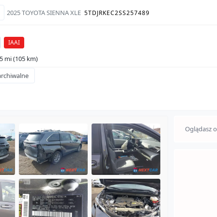
2025 TOYOTA SIENNA XLE
5TDJRKEC2SS257489
IAAI
5 mi (105 km)
archiwalne
D
Oglądasz o