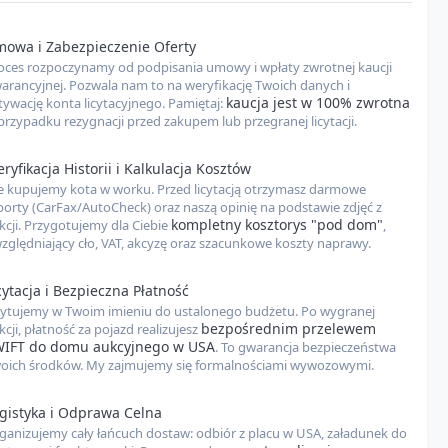
Zawarte w
"Opłaty portowe w UE"
owa i Zabezpieczenie Oferty
Zawarte w
"Opłaty portowe w UE"
oces rozpoczynamy od podpisania umowy i wpłaty zwrotnej kaucji
arancyjnej. Pozwala nam to na weryfikację Twoich danych i
dom (PLN)
13 550 PLN
kaucja jest w 100% zwrotna
tywację konta licytacyjnego. Pamiętaj:
przypadku rezygnacji przed zakupem lub przegranej licytacji.
or to
kompleksowe narzędzie
, które pomoże Ci oszacować
całkowity koszt
zdu ze Stanów Zjednoczonych, aż pod Twój dom w Polsce. W kalkulacji
 wszystkie najważniejsze elementy, aby dać Ci
możliwie najdokładniejszy
ryfikacja Historii i Kalkulacja Kosztów
ów:
e kupujemy kota w worku. Przed licytacją otrzymasz darmowe
porty (CarFax/AutoCheck) oraz naszą opinię na podstawie zdjęć z
 NextCar:
naszą opłatę za kompleksową obsługę procesu importu.
kompletny kosztorys "pod dom"
kcji. Przygotujemy dla Ciebie
,
VAT:
obowiązujący podatek od importu (stawka może się różnić w
zględniający cło, VAT, akcyzę oraz szacunkowe koszty naprawy.
ci od miejsca odprawy celnej).
 aukcyjne:
opłaty pobierane przez domy aukcyjne (np. Copart, IAAI) za
cytacja i Bezpieczna Płatność
licytacji.
cytujemy w Twoim imieniu do ustalonego budżetu. Po wygranej
ortowe:
koszty związane z obsługą pojazdu w portach
bezpośrednim przelewem
kcji, płatność za pojazd realizujesz
nkowych w USA i Europie.
IFT do domu aukcyjnego w USA
. To gwarancja bezpieczeństwa
ransportu:
oich środków. My zajmujemy się formalnościami wywozowymi.
zarówno transport lądowy na terenie USA (z miejsca
o portu), jak i transport morski do Europy.
za gabaryt:
w przypadku dużych pojazdów (np. Durango, XC90, Q7
gistyka i Odprawa Celna
ceny transportu należy doliczyć ok. 200-500 USD.
ganizujemy cały łańcuch dostaw: odbiór z placu w USA, załadunek do