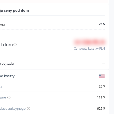
cja ceny pod dom
25 $
erta
13 550 PLN
d dom
Całkowity koszt w PLN
a pojazdu
---
 kosztów
e koszty
ta
25 $
yjne
111 $
 placu aukcyjnego
625 $