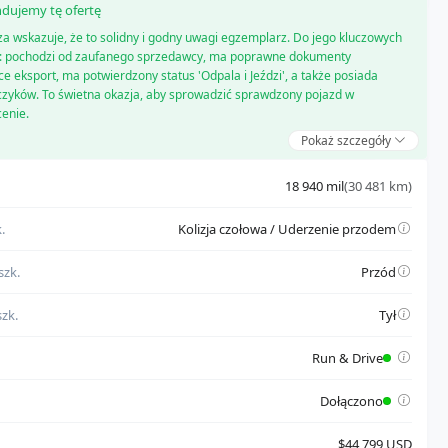
ujemy tę ofertę
za wskazuje, że to solidny i godny uwagi egzemplarz. Do jego kluczowych
ą: pochodzi od zaufanego sprzedawcy, ma poprawne dokumenty
e eksport, ma potwierdzony status 'Odpala i Jeździ', a także posiada
czyków. To świetna okazja, aby sprowadzić sprawdzony pojazd w
cenie.
Pokaż szczegóły
dzi od zaufanego sprzedawcy
18 940 mil
(30 481 km)
prawne dokumenty umożliwiające eksport
wierdzony status 'Odpala i Jeździ'
.
Kolizja czołowa / Uderzenie przodem
szk.
Przód
zk.
Tył
Run & Drive
Dołączono
$44 799 USD