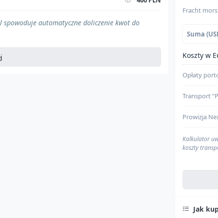
400 PLN
Fracht mors
$0
ól spowoduje automatyczne doliczenie kwot do
Suma (US
$0
Koszty w E
j
$0
Opłaty por
$0
Transport 
Prowizja Ne
Kalkulator uw
koszty transp
Agencja cel
Jak ku