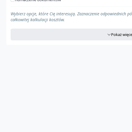
Pojazd z regulacjami prawnymi
Wybierz opcje, które Cię interesują. Zaznaczenie odpowiednich p
całkowitej kalkulacji kosztów.
Ładunek specjalny
Pokaż więce
Pojazd o większych gabarytach
Pojazd o większych gabarytach