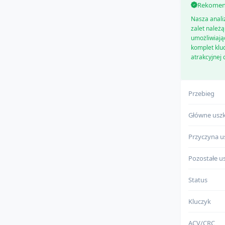
Rekomend
Nasza anali
zalet należ
umożliwiając
komplet klu
atrakcyjnej 
Zalety:
pocho
Przebieg
ma po
ma pot
Główne uszk
Przyczyna u
Pozostałe us
Status
Kluczyk
ACV/CRC