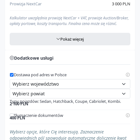
Prowizja NextCar
3 000 PLN
Kalkulator uwzględnia prowizję NextCar + VAT, prowizje Auction/Broker,
opłaty portowe, koszty transportu. Finalna cena może się różnić.
Pokaż więcej
Agencja celna
Zawarte w
"Opłaty portowe w UE"
Dodatkowe usługi
Cło
Zawarte w
"Opłaty portowe w UE"
Dostawa pod adres w Polsce
VAT
Zawarte w
"Opłaty portowe w UE"
Cena pod dom (PLN)
--- zł
Typy pojazdów: Sedan, Hatchback, Coupe, Cabriolet, Kombi.
Nasz kalkulator to
kompleksowe narzędzie
, które pomoże Ci oszacować
2 100 PLN
całkowity koszt importu
pojazdu ze Stanów Zjednoczonych, aż pod
Twój dom w Polsce. W kalkulacji uwzględniamy wszystkie najważniejsze
Tłumaczenie dokumentów
400 PLN
elementy, aby dać Ci
możliwie najdokładniejszy obraz
wydatków:
Pojazd z regulacjami prawnymi
Prowizję NextCar:
naszą opłatę za kompleksową obsługę
Wybierz opcje, które Cię interesują. Zaznaczenie
$0
procesu importu.
odpowiednich pól spowoduje automatyczne doliczenie kwot