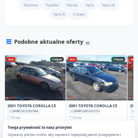
Tacoma
Tundra
Venza
Yaris
Yaris iA
Yaris R
Crown
Podobne aktualne oferty
25
Sprawdź pełną listę aktualnych ofert dla modelu Toyota Corolla
IAAI
Odpala
IAAI
Odpala
IAAI
2001 TOYOTA COROLLA CE
2001 TOYOTA COROLLA CE
200
1NXBR12E21Z557866
1NXBR12E01Z421753
1N
10 sie
10 sie
10
200 138 mi
212 750 mi
22
Twoja prywatność to nasz priorytet
LICYTACJA
LICYTACJA
KUP 
Używamy plików cookie, aby zapewnić najwyższą jakość przeglądania i
$0
$0
$52