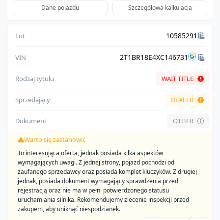
Dane pojazdu
Szczegółowa kalkulacja
10585291
Lot
2T1BR18E4XC146731
VIN
Rodzaj tytułu
WAIT TITLE
Sprzedający
DEALER
Dokument
OTHER
Warto się zastanowić
To interesująca oferta, jednak posiada kilka aspektów
wymagających uwagi. Z jednej strony, pojazd pochodzi od
zaufanego sprzedawcy oraz posiada komplet kluczyków. Z drugiej
jednak, posiada dokument wymagający sprawdzenia przed
rejestracją oraz nie ma w pełni potwierdzonego statusu
uruchamiania silnika. Rekomendujemy zlecenie inspekcji przed
zakupem, aby uniknąć niespodzianek.