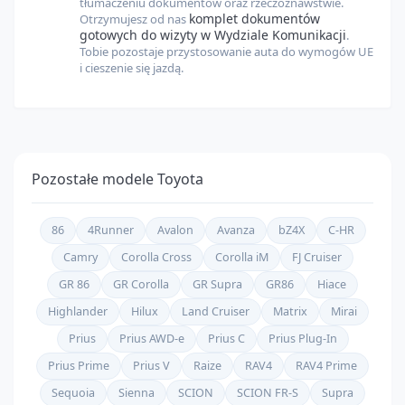
tłumaczeniu dokumentów oraz rzeczoznawstwie.
komplet dokumentów
Otrzymujesz od nas
gotowych do wizyty w Wydziale Komunikacji
.
Tobie pozostaje przystosowanie auta do wymogów UE
i cieszenie się jazdą.
Pozostałe modele
Toyota
86
4Runner
Avalon
Avanza
bZ4X
C-HR
Camry
Corolla Cross
Corolla iM
FJ Cruiser
GR 86
GR Corolla
GR Supra
GR86
Hiace
Highlander
Hilux
Land Cruiser
Matrix
Mirai
Prius
Prius AWD-e
Prius C
Prius Plug-In
Prius Prime
Prius V
Raize
RAV4
RAV4 Prime
Sequoia
Sienna
SCION
SCION FR-S
Supra