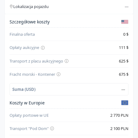
Lokalizacja pojazdu
---
Typ paliwa
Gasoline
Szczegóły kosztów
Cylindry
4
Szczegółowe koszty
System bezpieczeństwa
--
Finalna oferta
0 $
Skrzynia biegów
Unknown
Opłaty aukcyjne
111 $
Napęd
Front Wheel Drive
Transport z placu aukcyjnego
625 $
Kolor karoserii
Srebrny
Fracht morski - Kontener
675 $
Suma (USD)
---
Koszty w Europie
Opłaty portowe w UE
2 770 PLN
Transport "Pod Dom"
2 100 PLN