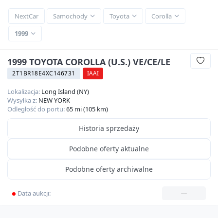
NextCar
Samochody
Toyota
Corolla
1999
1999 TOYOTA COROLLA (U.S.) VE/CE/LE
2T1BR18E4XC146731
IAAI
Lokalizacja:
Long Island (NY)
Wysyłka z:
NEW YORK
Odległość do portu:
65 mi (105 km)
Historia sprzedaży
Podobne oferty aktualne
Podobne oferty archiwalne
Data aukcji:
---
360
HD
10
zdjęć