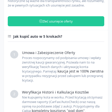
historyczne są ważne dla transparentności rynku, ale rozumiemy,
że w pewnych sytuacjach ich usunięcie jest zasadne.
Zarządzanie odprawą celną
USD
Zleć usunięcie oferty
Opłaty celne
USD
Jak kupić auto w 5 krokach?
Inne opłaty
USD
Umowa i Zabezpieczenie Oferty
1
Proces rozpoczynamy od podpisania umowy i wpłaty
Kurs USD
USD
PLN
zwrotnej kaucji gwarancyjnej. Pozwala nam to na
weryfikację Twoich danych i aktywację konta
kaucja jest w 100% zwrotna
licytacyjnego. Pamiętaj:
w przypadku rezygnacji przed zakupem lub przegranej
Kurs EUR
EUR
PLN
licytacji.
Weryfikacja Historii i Kalkulacja Kosztów
2
Nie kupujemy kota w worku. Przed licytacją otrzymasz
darmowe raporty (CarFax/AutoCheck) oraz naszą
opinię na podstawie zdjęć z aukcji. Przygotujemy dla
kompletny kosztorys "pod dom"
Ciebie
,