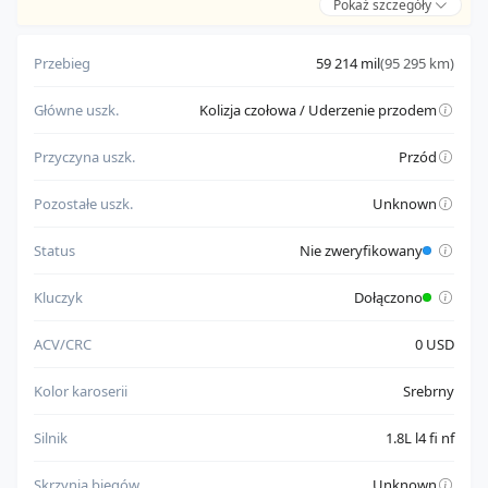
Pokaż szczegóły
Zalety:
pochodzi od zaufanego sprzedawcy
Przebieg
59 214 mil
(95 295 km)
posiada komplet kluczyków
Główne uszk.
Kolizja czołowa / Uderzenie przodem
Do weryfikacji:
posiada dokument wymagający sprawdzenia przed
Przyczyna uszk.
Przód
rejestracją
nie ma w pełni potwierdzonego statusu uruchamiania silnika
Pozostałe uszk.
Unknown
Status
Nie zweryfikowany
Kluczyk
Dołączono
ACV/CRC
0 USD
Kolor karoserii
Srebrny
Silnik
1.8L l4 fi nf
Skrzynia biegów
Unknown