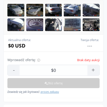
Aktualna oferta:
Twoja oferta:
$0 USD
---
Wprowadź ofertę:
Brak daty aukcji
-
+
Złóż ofertę
Dowiedz się jak licytować:
proces zakupu