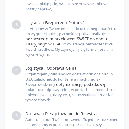
uwzględniający cło, VAT, akcyzę oraz szacunkowe
koszty naprawy.
Licytacja i Bezpieczna Płatność
3
Licytujemy w Twoim imieniu do ustalonego budżetu.
Po wygranej aukcji, płatność za pojazd realizujesz
bezpośrednim przelewem SWIFT do domu
aukcyjnego w USA
. To gwarancja bezpieczeństwa
Twoich środków. My zajmujemy się formalnościami
wywozowymi.
Logistyka i Odprawa Celna
4
Organizujemy cały łańcuch dostaw: odbiór z placu w
USA, załadunek do kontenera i fracht morski.
optymalizację podatkową
Przeprowadzamy
dokonując odprawy celnej w portach niemieckich lub
holenderskich (niższy VAT), co pozwala zaoszczędzić
tysiące złotych.
Dostawa i Przygotowanie do Rejestracji
5
Auto trafia pod Twój dom lawetą. To jednak nie koniec
– pomagamy w procedurze opłacenia akcyzy,