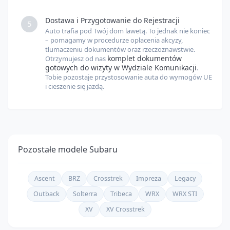
Dostawa i Przygotowanie do Rejestracji
5
Auto trafia pod Twój dom lawetą. To jednak nie koniec
– pomagamy w procedurze opłacenia akcyzy,
tłumaczeniu dokumentów oraz rzeczoznawstwie.
komplet dokumentów
Otrzymujesz od nas
gotowych do wizyty w Wydziale Komunikacji
.
Tobie pozostaje przystosowanie auta do wymogów UE
i cieszenie się jazdą.
Pozostałe modele
Subaru
Ascent
BRZ
Crosstrek
Impreza
Legacy
Outback
Solterra
Tribeca
WRX
WRX STI
XV
XV Crosstrek