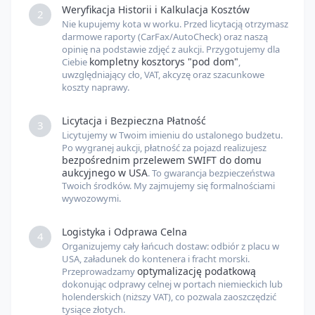
Weryfikacja Historii i Kalkulacja Kosztów
2
Nie kupujemy kota w worku. Przed licytacją otrzymasz
darmowe raporty (CarFax/AutoCheck) oraz naszą
opinię na podstawie zdjęć z aukcji. Przygotujemy dla
kompletny kosztorys "pod dom"
Ciebie
,
uwzględniający cło, VAT, akcyzę oraz szacunkowe
koszty naprawy.
Licytacja i Bezpieczna Płatność
3
Licytujemy w Twoim imieniu do ustalonego budżetu.
Po wygranej aukcji, płatność za pojazd realizujesz
bezpośrednim przelewem SWIFT do domu
aukcyjnego w USA
. To gwarancja bezpieczeństwa
Twoich środków. My zajmujemy się formalnościami
wywozowymi.
Logistyka i Odprawa Celna
4
Organizujemy cały łańcuch dostaw: odbiór z placu w
USA, załadunek do kontenera i fracht morski.
optymalizację podatkową
Przeprowadzamy
dokonując odprawy celnej w portach niemieckich lub
holenderskich (niższy VAT), co pozwala zaoszczędzić
tysiące złotych.