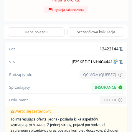
Licytacja zakończona
Dane pojazdu
Szczegółowa kalkulacja
12422144
Lot
JF2SKEDC1NH404441
VIN
Rodzaj tytułu
QC-V.G.A (QUEBEC)
Sprzedający
INSURANCE
Dokument
OTHER
Warto się zastanowić
To interesująca oferta, jednak posiada kilka aspektów
wymagających uwagi. Z jednej strony, pojazd pochodzi od
zaufanego sprzedawcy oraz posiada komplet kluczyków. Z drugiej