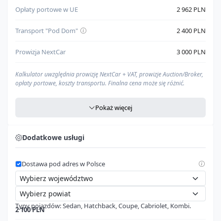
Opłaty portowe w UE
2 962 PLN
Transport "Pod Dom"
2 400 PLN
Prowizja NextCar
3 000 PLN
Kalkulator uwzględnia prowizję NextCar + VAT, prowizje Auction/Broker,
opłaty portowe, koszty transportu. Finalna cena może się różnić.
Pokaż więcej
Agencja celna
Zawarte w
"Opłaty portowe w UE"
Dodatkowe usługi
Cło
Zawarte w
"Opłaty portowe w UE"
Dostawa pod adres w Polsce
VAT
Zawarte w
"Opłaty portowe w UE"
Cena pod dom (PLN)
--- zł
Typy pojazdów: Sedan, Hatchback, Coupe, Cabriolet, Kombi.
Nasz kalkulator to
kompleksowe narzędzie
, które pomoże Ci oszacować
2 100 PLN
całkowity koszt importu
pojazdu ze Stanów Zjednoczonych, aż pod