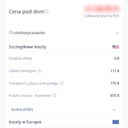
15 250 PLN
Seria
Convenience
Cena pod dom
Całkowity koszt w PLN
Silnik
2.5l h-4 di, dohc, vvt, 182hp
Lokalizacja pojazdu
---
Typ paliwa
Unknown
Szczegóły kosztów
Cylindry
4
Szczegółowe koszty
System bezpieczeństwa
--
Finalna oferta
0 $
Skrzynia biegów
Automatic
Opłaty aukcyjne
111 $
Napęd
All Wheel Drive
Transport z placu aukcyjnego
770 $
Kolor karoserii
Czarny
Fracht morski - Kontener
975 $
Suma (USD)
---
Koszty w Europie