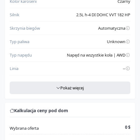
Kolor karoserii
Czarny
Silnik
2.5L h-4 DI DOHC VVT 182 HP
Skrzynia biegów
Automatyczna
Typ paliwa
Unknown
Typ napędu
Napęd na wszystkie koła | AWD
Linia
--
Szczegółowe dane
Pokaż więcej
Miejsce produkcji
CAN
Rodzaj nadwozia
Brak danych
Kalkulacja ceny pod dom
Klasa pojazdu
Truck
0 $
Wybrana oferta
Model
Forester