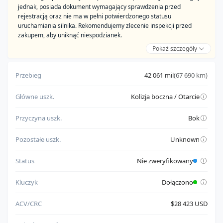
jednak, posiada dokument wymagający sprawdzenia przed
rejestracją oraz nie ma w pełni potwierdzonego statusu
uruchamiania silnika. Rekomendujemy zlecenie inspekcji przed
zakupem, aby uniknąć niespodzianek.
Pokaż szczegóły
Zalety:
pochodzi od zaufanego sprzedawcy
Przebieg
42 061 mil
(67 690 km)
posiada komplet kluczyków
Główne uszk.
Kolizja boczna / Otarcie
Do weryfikacji:
posiada dokument wymagający sprawdzenia przed
Przyczyna uszk.
Bok
rejestracją
nie ma w pełni potwierdzonego statusu uruchamiania silnika
Pozostałe uszk.
Unknown
Status
Nie zweryfikowany
Kluczyk
Dołączono
ACV/CRC
$28 423 USD