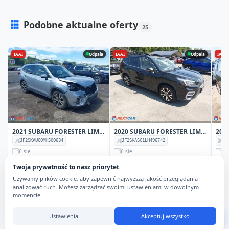
Podobne aktualne oferty
25
Sprawdź pełną listę aktualnych ofert dla modelu Subaru Forest
IAAI
Odpala
IAAI
Odpala
IAAI
2021 SUBARU FORESTER LIMITED
2020 SUBARU FORESTER LIMITED
202
JF2SKAUC0MH500634
JF2SKASC1LH496742
JF
6 sie
6 sie
6 
134 160 mi
158 943 mi
97
Twoja prywatność to nasz priorytet
KUP TERAZ
AKTUALNA
AKTU
Używamy plików cookie, aby zapewnić najwyższą jakość przeglądania i
$4 400
$2 200
$2 
analizować ruch. Możesz zarządzać swoimi ustawieniami w dowolnym
momencie.
Ustawienia
Akceptuj wszystko