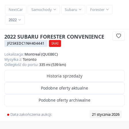
NextCar
Samochody
Subaru
Forester
2022
2022 SUBARU FORESTER CONVENIENCE
JF2SKEDC1NH404441
IAAI
Lokalizacja:
Montreal (QUEBEC)
Wysyłka z:
Toronto
Odległość do portu:
335 mi (539 km)
Historia sprzedaży
Podobne oferty aktualne
Podobne oferty archiwalne
Data zakończenia aukcji:
21 stycznia 2026
Video
360
HD
22
zdjęć