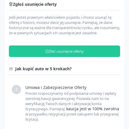
Zgłoś usunięcie oferty
Jeśli jesteś prawnym właścicielem pojazdu i chcesz usunąć tę
Agencja celna i załadunek
USD
ofertę z historii, możesz zlecić jej usunięcie. Pamiętaj, że dane
historyczne są ważne dla transparentności rynku, ale rozumiemy,
że w pewnych sytuacjach ich usunięcie jest zasadne.
Zarządzanie odprawą celną
USD
Zleć usunięcie oferty
Opłaty celne
USD
Jak kupić auto w 5 krokach?
Inne opłaty
USD
Umowa i Zabezpieczenie Oferty
1
Proces rozpoczynamy od podpisania umowy i wpłaty
Kurs USD
USD
PLN
zwrotnej kaucji gwarancyjnej. Pozwala nam to na
weryfikację Twoich danych i aktywację konta
kaucja jest w 100% zwrotna
licytacyjnego. Pamiętaj:
w przypadku rezygnacji przed zakupem lub przegranej
Kurs EUR
EUR
PLN
licytacji.