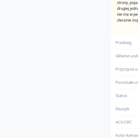
strony, poj
drugiej jed
nie ma w pe
zlecenie in
Zalety:
pocho
Przebieg
posia
Główne uszk
Do weryfikac
Przyczyna u
posia
nie ma
Pozostałe us
Status
Kluczyk
ACV/CRC
Kolor karose