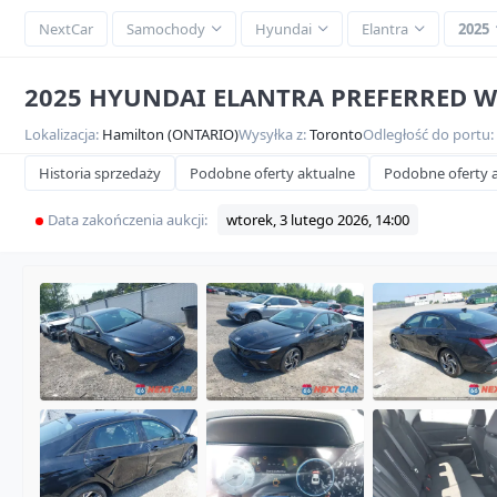
NextCar
Samochody
Hyundai
Elantra
2025
2025 HYUNDAI ELANTRA PREFERRED W
Lokalizacja:
Hamilton (ONTARIO)
Wysyłka z:
Toronto
Odległość do portu:
Historia sprzedaży
Podobne oferty aktualne
Podobne oferty 
Data zakończenia aukcji:
wtorek, 3 lutego 2026, 14:00
SOL
Video
360
HD
Przeglądaj
16
zdjęć