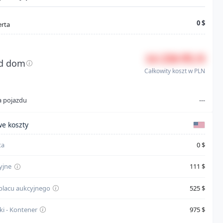
0 $
erta
14 250 PLN
d dom
Całkowity koszt w PLN
a pojazdu
---
 kosztów
e koszty
ta
0 $
yjne
111 $
 placu aukcyjnego
525 $
ki - Kontener
975 $