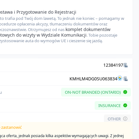
zesz. Zachęcamy do zapoznania się z naszymi
Zastrzeżeniami prawnymi
dla
ystości.
stawa i Przygotowanie do Rejestracji
to trafia pod Twój dom lawetą. To jednak nie koniec – pomagamy w
ocedurze opłacenia akcyzy, tłumaczeniu dokumentów oraz
komplet dokumentów
eczoznawstwie. Otrzymujesz od nas
towych do wizyty w Wydziale Komunikacji
. Tobie pozostaje
zystosowanie auta do wymogów UE i cieszenie się jazdą.
12384197
KMHLM4DG0SU063834
łu
ON-NOT BRANDED (ONTARIO)
INSURANCE
OTHER
ę zastanowić
jąca oferta, jednak posiada kilka aspektów wymagających uwagi. Z jednej