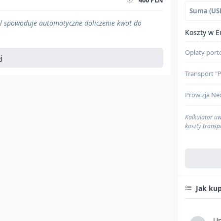
400 PLN
Suma (US
$0
ól spowoduje automatyczne doliczenie kwot do
Koszty w E
$0
Opłaty por
j
$0
Transport 
$0
Prowizja Ne
Kalkulator uw
koszty transp
Agencja cel
Jak ku
Cło
Um
VAT