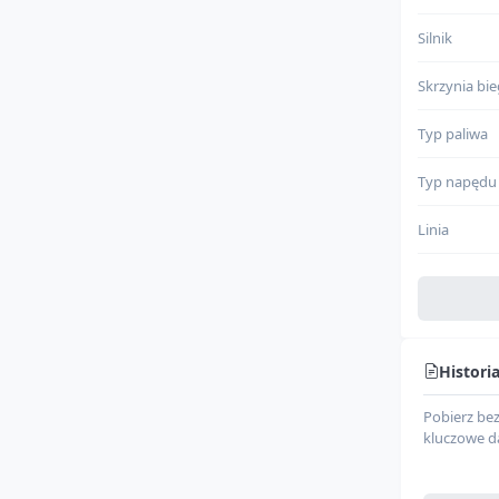
Silnik
Skrzynia bi
Typ paliwa
Typ napędu
Linia
Szczegółow
Miejsce prod
Histori
Rodzaj nad
Pobierz be
Klasa pojaz
kluczowe d
Model