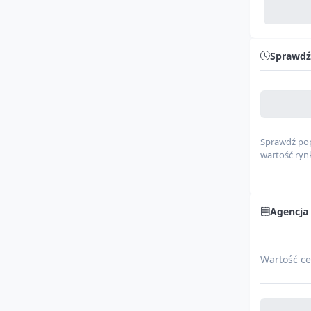
Seria
Silnik
Sprawdź
Typ paliwa
0%
Cylindry
System bez
Sprawdź pop
wartość ryn
Skrzynia bi
Napęd
Agencja
Kolor karose
Wartość ce
Cło
10
% Sa