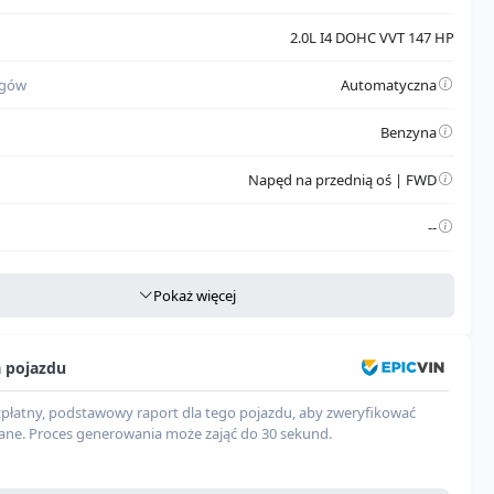
2.0L I4 DOHC VVT 147 HP
egów
Automatyczna
Benzyna
Napęd na przednią oś | FWD
--
e dane
Pokaż więcej
ukcji
CAN
a pojazdu
wozia
Sedan
zpłatny, podstawowy raport dla tego pojazdu, aby zweryfikować
du
Automobile
ane. Proces generowania może zająć do 30 sekund.
Elantra