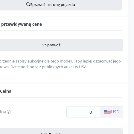
Sprawdź historię pojazdu
Preferred W/tech Package
2.0l i-4 dohc, vvt, 147hp
Rozpoczynanie sprawdzania...
 przewidywaną cene
Gasoline
4
Sprawdź
pieczeństwa
--
rzednie zapisy aukcyjne dla tego modelu, aby lepiej oszacować jego
kową. Dane pochodzą z publicznych aukcji w USA.
egów
Automatic
Front Wheel Drive
 Celna
rii
Czarny
lna
USD
mochód
USD