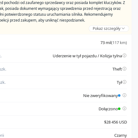
azd pochodzi od zaufanego sprzedawcy oraz posiada komplet kluczyków. Z
nak, posiada dokument wymagający sprawdzenia przed rejestracją oraz
łni potwierdzonego statusu uruchamiania silnika. Rekomendujemy
spekcji przed zakupem, aby uniknąć niespodzianek.
Pokaż szczegóły
dzi od zaufanego sprzedawcy
73 mil
(117 km)
da komplet kluczyków
.
Uderzenie w tył pojazdu / Kolizja tylna
ji:
szk.
Theft
da dokument wymagający sprawdzenia przed rejestracją
 w pełni potwierdzonego statusu uruchamiania silnika
zk.
Tył
Nie zweryfikowany
Dołączono
$28 456 USD
rii
Czarny