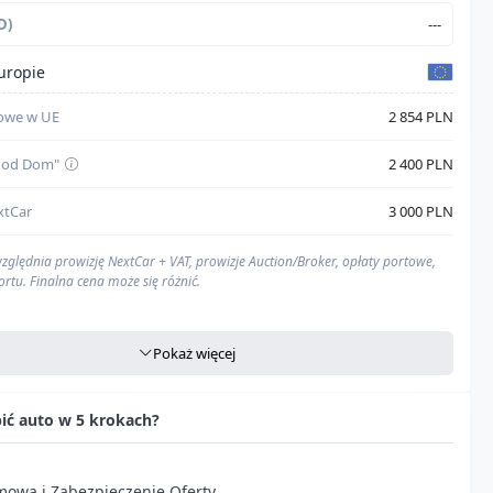
D)
---
uropie
towe w UE
2 854 PLN
"Pod Dom"
2 400 PLN
xtCar
3 000 PLN
zględnia prowizję NextCar + VAT, prowizje Auction/Broker, opłaty portowe,
ortu. Finalna cena może się różnić.
Pokaż więcej
na
Zawarte w
"Opłaty portowe w UE"
pić auto w 5 krokach?
Zawarte w
"Opłaty portowe w UE"
owa i Zabezpieczenie Oferty
Zawarte w
"Opłaty portowe w UE"