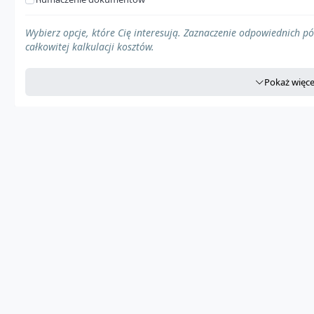
Pojazd z regulacjami prawnymi
Wybierz opcje, które Cię interesują. Zaznaczenie odpowiednich p
całkowitej kalkulacji kosztów.
Ładunek specjalny
Pokaż więce
Pojazd o większych gabarytach
Pojazd o większych gabarytach