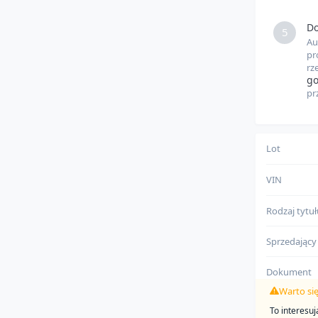
które wybier
pełnej przejrz
Do
5
Au
pr
rz
go
pr
Lot
VIN
Rodzaj tytu
Sprzedający
Dokument
Warto si
To interesu