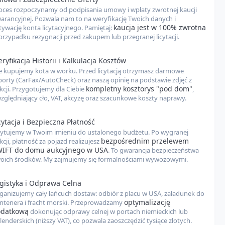
oces rozpoczynamy od podpisania umowy i wpłaty zwrotnej kaucji
arancyjnej. Pozwala nam to na weryfikację Twoich danych i
dom (PLN)
--- zł
kaucja jest w 100% zwrotna
tywację konta licytacyjnego. Pamiętaj:
przypadku rezygnacji przed zakupem lub przegranej licytacji.
or to
kompleksowe narzędzie
, które pomoże Ci oszacować
całkowity koszt
zdu ze Stanów Zjednoczonych, aż pod Twój dom w Polsce. W kalkulacji
 wszystkie najważniejsze elementy, aby dać Ci
możliwie najdokładniejszy
ryfikacja Historii i Kalkulacja Kosztów
ów:
e kupujemy kota w worku. Przed licytacją otrzymasz darmowe
porty (CarFax/AutoCheck) oraz naszą opinię na podstawie zdjęć z
 NextCar:
naszą opłatę za kompleksową obsługę procesu importu.
kompletny kosztorys "pod dom"
kcji. Przygotujemy dla Ciebie
,
VAT:
obowiązujący podatek od importu (stawka może się różnić w
zględniający cło, VAT, akcyzę oraz szacunkowe koszty naprawy.
ci od miejsca odprawy celnej).
 aukcyjne:
opłaty pobierane przez domy aukcyjne (np. Copart, IAAI) za
cytacja i Bezpieczna Płatność
licytacji.
cytujemy w Twoim imieniu do ustalonego budżetu. Po wygranej
ortowe:
koszty związane z obsługą pojazdu w portach
bezpośrednim przelewem
kcji, płatność za pojazd realizujesz
nkowych w USA i Europie.
IFT do domu aukcyjnego w USA
. To gwarancja bezpieczeństwa
ransportu:
oich środków. My zajmujemy się formalnościami wywozowymi.
zarówno transport lądowy na terenie USA (z miejsca
o portu), jak i transport morski do Europy.
za gabaryt:
w przypadku dużych pojazdów (np. Durango, XC90, Q7
gistyka i Odprawa Celna
ceny transportu należy doliczyć ok. 200-500 USD.
ganizujemy cały łańcuch dostaw: odbiór z placu w USA, załadunek do
optymalizację
ntenera i fracht morski. Przeprowadzamy
ostateczna cena pojazdu może nieznacznie się różnić ze względu na
odatkową
dokonując odprawy celnej w portach niemieckich lub
specyfikacje auta, aktualne kursy walut oraz ewentualne dodatkowe usługi,
lenderskich (niższy VAT), co pozwala zaoszczędzić tysiące złotych.