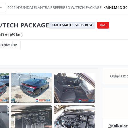
2025 HYUNDAI ELANTRA PREFERRED W/TECH PACKAGE
KMHLM4DG0
/TECH PACKAGE
KMHLM4DG0SU063834
IAAI
43 mi (69 km)
archiwalne
D
Oglądasz o
Kalkula