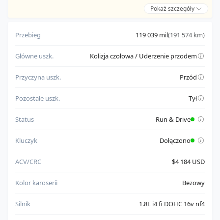
Pokaż szczegóły
Zalety:
pochodzi od zaufanego sprzedawcy
Przebieg
119 039 mil
(191 574 km)
ma potwierdzony status 'Odpala i Jeździ'
Główne uszk.
Kolizja czołowa / Uderzenie przodem
Do weryfikacji:
posiada dokument wymagający sprawdzenia przed
Przyczyna uszk.
Przód
rejestracją
Pozostałe uszk.
Tył
Status
Run & Drive
Kluczyk
Dołączono
ACV/CRC
$4 184 USD
Kolor karoserii
Beżowy
Silnik
1.8L i4 fi DOHC 16v nf4