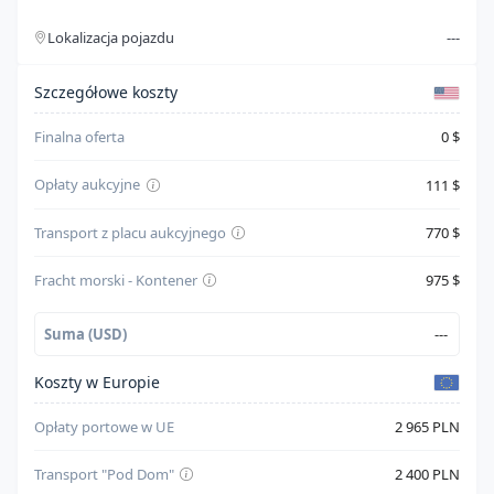
Lokalizacja pojazdu
---
Typ paliwa
Gasoline
Szczegóły kosztów
Cylindry
4
Szczegółowe koszty
System bezpieczeństwa
--
Finalna oferta
0 $
Skrzynia biegów
Automatic
Opłaty aukcyjne
111 $
Napęd
Front Wheel Drive
Transport z placu aukcyjnego
770 $
Kolor karoserii
Beżowy
Fracht morski - Kontener
975 $
Suma (USD)
---
Koszty w Europie
Opłaty portowe w UE
2 965 PLN
Transport "Pod Dom"
2 400 PLN