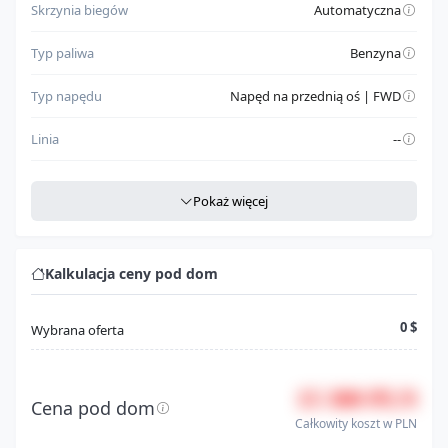
Skrzynia biegów
Automatyczna
Typ paliwa
Benzyna
Typ napędu
Napęd na przednią oś | FWD
Linia
--
Szczegółowe dane
Pokaż więcej
Miejsce produkcji
CAN
Rodzaj nadwozia
Brak danych
Kalkulacja ceny pod dom
Klasa pojazdu
Automobile
0 $
Wybrana oferta
Model
Elantra
15 300 PLN
Seria
Brak danych
Cena pod dom
Całkowity koszt w PLN
Silnik
1.8l i4 fi dohc 16v nf4