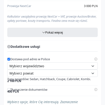
Prowizja NextCar
3 000 PLN
Kalkulator uwzględnia prowizję NextCar + VAT, prowizje Auction/Broker,
opłaty portowe, koszty transportu. Finalna cena może się różnić.
Pokaż więcej
Agencja celna
Zawarte w
"Opłaty portowe w UE"
Dodatkowe usługi
Cło
Zawarte w
"Opłaty portowe w UE"
Dostawa pod adres w Polsce
VAT
Zawarte w
"Opłaty portowe w UE"
Cena pod dom (PLN)
--- zł
Typy pojazdów: Sedan, Hatchback, Coupe, Cabriolet, Kombi.
Nasz kalkulator to
kompleksowe narzędzie
, które pomoże Ci oszacować
2 100 PLN
całkowity koszt importu
pojazdu ze Stanów Zjednoczonych, aż pod
Twój dom w Polsce. W kalkulacji uwzględniamy wszystkie najważniejsze
Tłumaczenie dokumentów
400 PLN
elementy, aby dać Ci
możliwie najdokładniejszy obraz
wydatków:
Pojazd z regulacjami prawnymi
Prowizję NextCar:
naszą opłatę za kompleksową obsługę
Wybierz opcje, które Cię interesują. Zaznaczenie
$0
procesu importu.