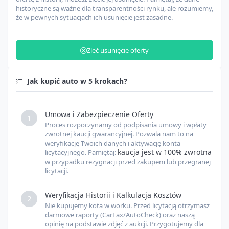
historyczne są ważne dla transparentności rynku, ale rozumiemy,
że w pewnych sytuacjach ich usunięcie jest zasadne.
Zarządzanie odprawą celną
USD
Zleć usunięcie oferty
Opłaty celne
USD
Jak kupić auto w 5 krokach?
Inne opłaty
USD
Umowa i Zabezpieczenie Oferty
1
Proces rozpoczynamy od podpisania umowy i wpłaty
Kurs USD
USD
PLN
zwrotnej kaucji gwarancyjnej. Pozwala nam to na
weryfikację Twoich danych i aktywację konta
kaucja jest w 100% zwrotna
licytacyjnego. Pamiętaj:
w przypadku rezygnacji przed zakupem lub przegranej
Kurs EUR
EUR
PLN
licytacji.
Weryfikacja Historii i Kalkulacja Kosztów
2
Nie kupujemy kota w worku. Przed licytacją otrzymasz
darmowe raporty (CarFax/AutoCheck) oraz naszą
opinię na podstawie zdjęć z aukcji. Przygotujemy dla