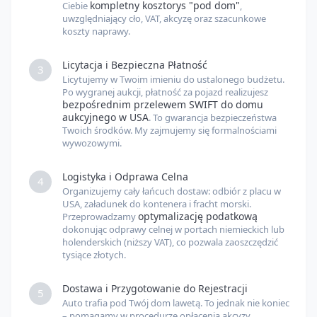
kompletny kosztorys "pod dom"
Ciebie
,
uwzględniający cło, VAT, akcyzę oraz szacunkowe
koszty naprawy.
Licytacja i Bezpieczna Płatność
3
Licytujemy w Twoim imieniu do ustalonego budżetu.
Po wygranej aukcji, płatność za pojazd realizujesz
bezpośrednim przelewem SWIFT do domu
aukcyjnego w USA
. To gwarancja bezpieczeństwa
Twoich środków. My zajmujemy się formalnościami
wywozowymi.
Logistyka i Odprawa Celna
4
Organizujemy cały łańcuch dostaw: odbiór z placu w
USA, załadunek do kontenera i fracht morski.
optymalizację podatkową
Przeprowadzamy
dokonując odprawy celnej w portach niemieckich lub
holenderskich (niższy VAT), co pozwala zaoszczędzić
tysiące złotych.
Dostawa i Przygotowanie do Rejestracji
5
Auto trafia pod Twój dom lawetą. To jednak nie koniec
– pomagamy w procedurze opłacenia akcyzy,