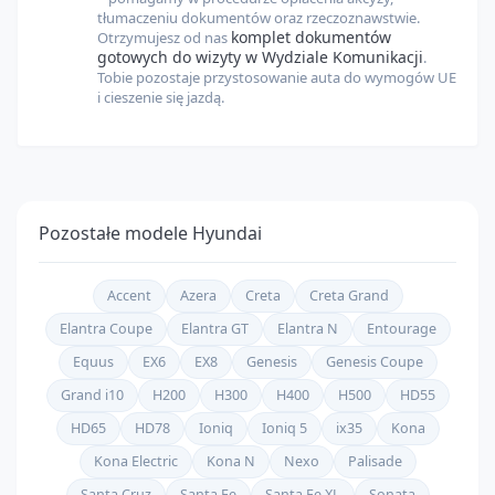
tłumaczeniu dokumentów oraz rzeczoznawstwie.
komplet dokumentów
Otrzymujesz od nas
gotowych do wizyty w Wydziale Komunikacji
.
Tobie pozostaje przystosowanie auta do wymogów UE
i cieszenie się jazdą.
Pozostałe modele
Hyundai
Accent
Azera
Creta
Creta Grand
Elantra Coupe
Elantra GT
Elantra N
Entourage
Equus
EX6
EX8
Genesis
Genesis Coupe
Grand i10
H200
H300
H400
H500
HD55
HD65
HD78
Ioniq
Ioniq 5
ix35
Kona
Kona Electric
Kona N
Nexo
Palisade
Santa Cruz
Santa Fe
Santa Fe XL
Sonata