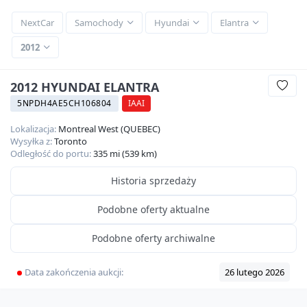
NextCar
Samochody
Hyundai
Elantra
2012
2012 HYUNDAI ELANTRA
5NPDH4AE5CH106804
IAAI
Lokalizacja:
Montreal West (QUEBEC)
Wysyłka z:
Toronto
Odległość do portu:
335 mi (539 km)
Historia sprzedaży
Podobne oferty aktualne
Podobne oferty archiwalne
Data zakończenia aukcji:
26 lutego 2026
Video
360
HD
19
zdjęć