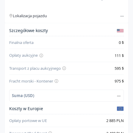
Silnik
2.0l i-4 di, dohc, vvt, 150hp
Lokalizacja pojazdu
---
Typ paliwa
Gasoline
Szczegóły kosztów
Cylindry
4
Szczegółowe koszty
System bezpieczeństwa
--
Finalna oferta
0 $
Skrzynia biegów
Automatic
Opłaty aukcyjne
111 $
Napęd
Front Wheel Drive
Transport z placu aukcyjnego
595 $
Kolor karoserii
Czarny
Fracht morski - Kontener
975 $
Suma (USD)
---
Koszty w Europie
Opłaty portowe w UE
2 885 PLN