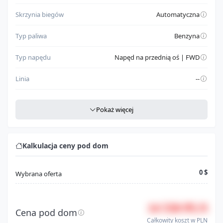
Skrzynia biegów
Automatyczna
Typ paliwa
Benzyna
Typ napędu
Napęd na przednią oś | FWD
Linia
--
Szczegółowe dane
Pokaż więcej
Miejsce produkcji
CAN
Rodzaj nadwozia
Hatchback
Kalkulacja ceny pod dom
Klasa pojazdu
Automobile
0 $
Wybrana oferta
Model
Civic
14 550 PLN
Seria
Sport
Cena pod dom
Całkowity koszt w PLN