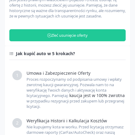
Agencja celna i załadunek
USD
ofertę z historii, możesz zlecić jej usunięcie. Pamiętaj, że dane
historyczne są ważne dla transparentności rynku, ale rozumiemy,
że w pewnych sytuacjach ich usunięcie jest zasadne.
Zarządzanie odprawą celną
USD
Zleć usunięcie oferty
Opłaty celne
USD
Jak kupić auto w 5 krokach?
Inne opłaty
USD
Umowa i Zabezpieczenie Oferty
1
Proces rozpoczynamy od podpisania umowy i wpłaty
Kurs USD
USD
PLN
zwrotnej kaucji gwarancyjnej. Pozwala nam to na
weryfikację Twoich danych i aktywację konta
kaucja jest w 100% zwrotna
licytacyjnego. Pamiętaj:
w przypadku rezygnacji przed zakupem lub przegranej
Kurs EUR
EUR
PLN
licytacji.
Weryfikacja Historii i Kalkulacja Kosztów
2
Nie kupujemy kota w worku. Przed licytacją otrzymasz
darmowe raporty (CarFax/AutoCheck) oraz naszą