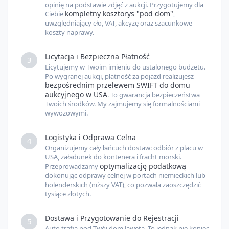
opinię na podstawie zdjęć z aukcji. Przygotujemy dla
kompletny kosztorys "pod dom"
Ciebie
,
uwzględniający cło, VAT, akcyzę oraz szacunkowe
koszty naprawy.
Licytacja i Bezpieczna Płatność
3
Licytujemy w Twoim imieniu do ustalonego budżetu.
Po wygranej aukcji, płatność za pojazd realizujesz
bezpośrednim przelewem SWIFT do domu
aukcyjnego w USA
. To gwarancja bezpieczeństwa
Twoich środków. My zajmujemy się formalnościami
wywozowymi.
Logistyka i Odprawa Celna
4
Organizujemy cały łańcuch dostaw: odbiór z placu w
USA, załadunek do kontenera i fracht morski.
optymalizację podatkową
Przeprowadzamy
dokonując odprawy celnej w portach niemieckich lub
holenderskich (niższy VAT), co pozwala zaoszczędzić
tysiące złotych.
Dostawa i Przygotowanie do Rejestracji
5
Auto trafia pod Twój dom lawetą. To jednak nie koniec