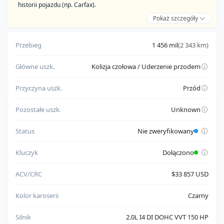
historii pojazdu (np. Carfax).
Pokaż szczegóły
Zalety:
pochodzi od zaufanego sprzedawcy
Przebieg
1 456 mil
(2 343 km)
posiada komplet kluczyków
Główne uszk.
Kolizja czołowa / Uderzenie przodem
Do weryfikacji:
posiada dokument wymagający sprawdzenia przed
Przyczyna uszk.
Przód
rejestracją
nie ma w pełni potwierdzonego statusu uruchamiania silnika
Pozostałe uszk.
Unknown
Status
Nie zweryfikowany
Kluczyk
Dołączono
ACV/CRC
$33 857 USD
Kolor karoserii
Czarny
Silnik
2.0L I4 DI DOHC VVT 150 HP