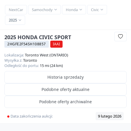
NextCar
Samochody
Honda
Civic
2025
2025 HONDA CIVIC SPORT
2HGFE2F54SH108857
IAAI
Lokalizacja:
Toronto West (ONTARIO)
Wysyłka z:
Toronto
Odległość do portu:
15 mi (24 km)
Historia sprzedaży
Podobne oferty aktualne
Podobne oferty archiwalne
Data zakończenia aukcji:
9 lutego 2026
Video
360
HD
17
zdjęć