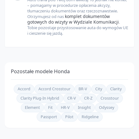
– pomagamy w procedurze opłacenia akcyzy,
tłumaczeniu dokumentów oraz rzeczoznawstwie.
komplet dokumentów
Otrzymujesz od nas
gotowych do wizyty w Wydziale Komunikacji
.
Tobie pozostaje przystosowanie auta do wymogów UE
i cieszenie się jazdą.
Pozostałe modele
Honda
Accord
Accord Crosstour
BR-V
City
Clarity
Clarity Plug-In Hybrid
CR-V
CR-Z
Crosstour
Element
Fit
HR-V
Insight
Odyssey
Passport
Pilot
Ridgeline