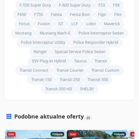
F-550 Super Duty
F-600 Super Duty
F53
F59
F650
F750
Fiesta
Fiesta Ikon
Figo
Flex
Focus
Fusion
GT
LCF
Lobo
Maverick
Mustang
Mustang Mach-E
Police Interceptor Sedan
Police Interceptor Utility
Police Responder Hybrid
Ranger
Special Service Police Sedan
SSV Plug-In Hybrid
Taurus
Transit
Transit Connect
Transit Courier
Transit Custom
Transit-150
Transit-250
Transit-350
Transit-350 HD
SHELBY
Podobne aktualne oferty
25
Sprawdź pełną listę aktualnych ofert dla modelu Ford F-150
IAAI
Odpala
IAAI
Odpala
IAAI