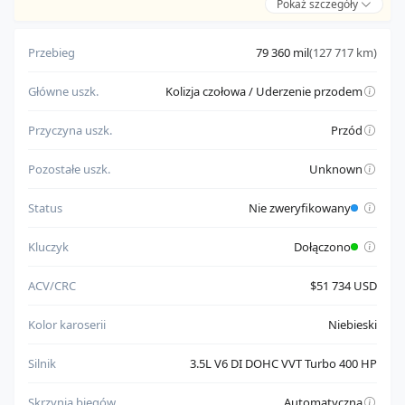
Pokaż szczegóły
Zalety:
pochodzi od zaufanego sprzedawcy
Przebieg
79 360 mil
(127 717 km)
ma poprawne dokumenty umożliwiające eksport
Główne uszk.
Kolizja czołowa / Uderzenie przodem
Do weryfikacji:
nie ma w pełni potwierdzonego statusu uruchamiania silnika
Przyczyna uszk.
Przód
Pozostałe uszk.
Unknown
Status
Nie zweryfikowany
Kluczyk
Dołączono
ACV/CRC
$51 734 USD
Kolor karoserii
Niebieski
Silnik
3.5L V6 DI DOHC VVT Turbo 400 HP
Skrzynia biegów
Automatyczna