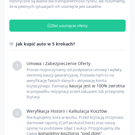
historyczne są ważne dla transparentności rynku, ale rozumiemy,
że w pewnych sytuacjach ich usunięcie jest zasadne.
Zarządzanie odprawą celną
USD
Zleć usunięcie oferty
Opłaty celne
USD
Jak kupić auto w 5 krokach?
Inne opłaty
USD
Umowa i Zabezpieczenie Oferty
1
Proces rozpoczynamy od podpisania umowy i wpłaty
Kurs USD
USD
PLN
zwrotnej kaucji gwarancyjnej. Pozwala nam to na
weryfikację Twoich danych i aktywację konta
kaucja jest w 100% zwrotna
licytacyjnego. Pamiętaj:
w przypadku rezygnacji przed zakupem lub przegranej
Kurs EUR
EUR
PLN
licytacji.
Weryfikacja Historii i Kalkulacja Kosztów
2
Nie kupujemy kota w worku. Przed licytacją otrzymasz
darmowe raporty (CarFax/AutoCheck) oraz naszą
opinię na podstawie zdjęć z aukcji. Przygotujemy dla
kompletny kosztorys "pod dom"
Ciebie
,