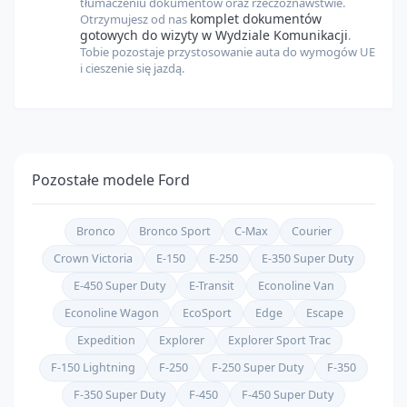
tłumaczeniu dokumentów oraz rzeczoznawstwie.
komplet dokumentów
Otrzymujesz od nas
gotowych do wizyty w Wydziale Komunikacji
.
Tobie pozostaje przystosowanie auta do wymogów UE
i cieszenie się jazdą.
Pozostałe modele
Ford
Bronco
Bronco Sport
C-Max
Courier
Crown Victoria
E-150
E-250
E-350 Super Duty
E-450 Super Duty
E-Transit
Econoline Van
Econoline Wagon
EcoSport
Edge
Escape
Expedition
Explorer
Explorer Sport Trac
F-150 Lightning
F-250
F-250 Super Duty
F-350
F-350 Super Duty
F-450
F-450 Super Duty