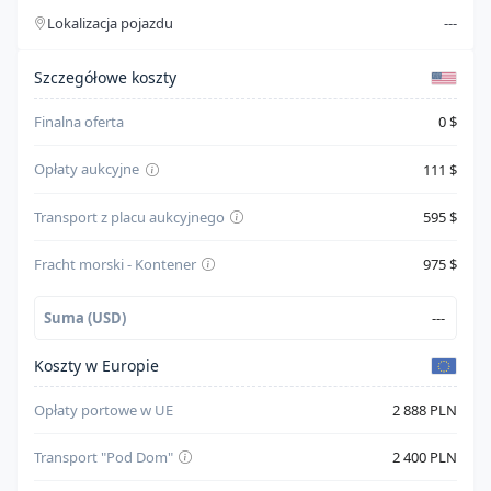
Lokalizacja pojazdu
---
Typ paliwa
Gasoline
Szczegóły kosztów
Cylindry
6
Szczegółowe koszty
System bezpieczeństwa
--
Finalna oferta
0 $
Skrzynia biegów
Automatic
Opłaty aukcyjne
111 $
Napęd
All Wheel Drive
Transport z placu aukcyjnego
595 $
Kolor karoserii
Niebieski
Fracht morski - Kontener
975 $
Suma (USD)
---
Koszty w Europie
Opłaty portowe w UE
2 888 PLN
Transport "Pod Dom"
2 400 PLN