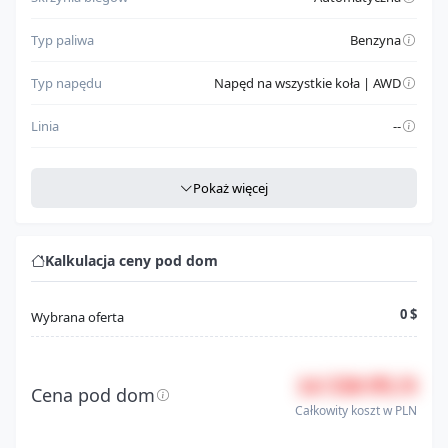
Typ paliwa
Benzyna
Typ napędu
Napęd na wszystkie koła | AWD
Linia
--
Szczegółowe dane
Pokaż więcej
Miejsce produkcji
CAN
Rodzaj nadwozia
Pickup
Kalkulacja ceny pod dom
Klasa pojazdu
Truck
0 $
Wybrana oferta
Model
F-150
14 550 PLN
Seria
Supercrew
Cena pod dom
Całkowity koszt w PLN
Silnik
3.5l v-6 di, dohc, vvt, turbo, 400hp