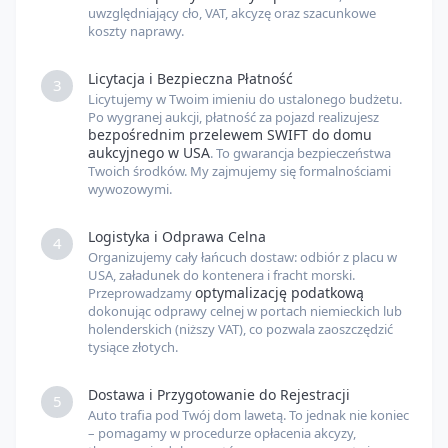
uwzględniający cło, VAT, akcyzę oraz szacunkowe
koszty naprawy.
Licytacja i Bezpieczna Płatność
3
Licytujemy w Twoim imieniu do ustalonego budżetu.
Po wygranej aukcji, płatność za pojazd realizujesz
bezpośrednim przelewem SWIFT do domu
aukcyjnego w USA
. To gwarancja bezpieczeństwa
Twoich środków. My zajmujemy się formalnościami
wywozowymi.
Logistyka i Odprawa Celna
4
Organizujemy cały łańcuch dostaw: odbiór z placu w
USA, załadunek do kontenera i fracht morski.
optymalizację podatkową
Przeprowadzamy
dokonując odprawy celnej w portach niemieckich lub
holenderskich (niższy VAT), co pozwala zaoszczędzić
tysiące złotych.
Dostawa i Przygotowanie do Rejestracji
5
Auto trafia pod Twój dom lawetą. To jednak nie koniec
– pomagamy w procedurze opłacenia akcyzy,