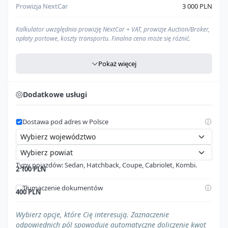
Prowizja NextCar
3 000 PLN
Kalkulator uwzględnia prowizję NextCar + VAT, prowizje Auction/Broker,
opłaty portowe, koszty transportu. Finalna cena może się różnić.
Pokaż więcej
Agencja celna
Zawarte w
"Opłaty portowe w UE"
Dodatkowe usługi
Cło
Zawarte w
"Opłaty portowe w UE"
Dostawa pod adres w Polsce
VAT
Zawarte w
"Opłaty portowe w UE"
Cena pod dom (PLN)
--- zł
Typy pojazdów: Sedan, Hatchback, Coupe, Cabriolet, Kombi.
Nasz kalkulator to
kompleksowe narzędzie
, które pomoże Ci oszacować
2 100 PLN
całkowity koszt importu
pojazdu ze Stanów Zjednoczonych, aż pod
Twój dom w Polsce. W kalkulacji uwzględniamy wszystkie najważniejsze
Tłumaczenie dokumentów
400 PLN
elementy, aby dać Ci
możliwie najdokładniejszy obraz
wydatków:
Pojazd z regulacjami prawnymi
Prowizję NextCar:
naszą opłatę za kompleksową obsługę
Wybierz opcje, które Cię interesują. Zaznaczenie
$0
procesu importu.
odpowiednich pól spowoduje automatyczne doliczenie kwot