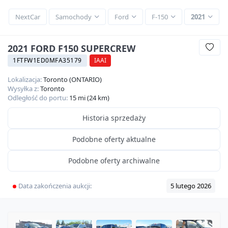
NextCar
Samochody
Ford
F-150
2021
2021 FORD F150 SUPERCREW
1FTFW1ED0MFA35179
IAAI
Lokalizacja:
Toronto (ONTARIO)
Wysyłka z:
Toronto
Odległość do portu:
15 mi (24 km)
Historia sprzedaży
Podobne oferty aktualne
Podobne oferty archiwalne
Data zakończenia aukcji:
5 lutego 2026
360
HD
20
zdjęć
SOLD