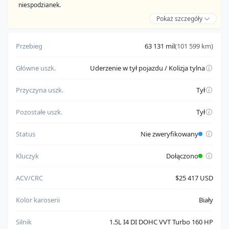
niespodzianek.
Pokaż szczegóły
Zalety:
pochodzi od zaufanego sprzedawcy
Przebieg
63 131 mil
(101 599 km)
ma poprawne dokumenty umożliwiające eksport
Główne uszk.
Uderzenie w tył pojazdu / Kolizja tylna
Do weryfikacji:
nie ma w pełni potwierdzonego statusu uruchamiania silnika
Przyczyna uszk.
Tył
Pozostałe uszk.
Tył
Status
Nie zweryfikowany
Kluczyk
Dołączono
ACV/CRC
$25 417 USD
Kolor karoserii
Biały
Silnik
1.5L I4 DI DOHC VVT Turbo 160 HP