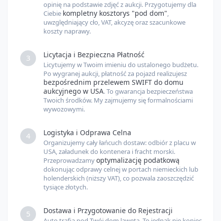
opinię na podstawie zdjęć z aukcji. Przygotujemy dla
kompletny kosztorys "pod dom"
Ciebie
,
uwzględniający cło, VAT, akcyzę oraz szacunkowe
koszty naprawy.
Licytacja i Bezpieczna Płatność
3
Licytujemy w Twoim imieniu do ustalonego budżetu.
Po wygranej aukcji, płatność za pojazd realizujesz
bezpośrednim przelewem SWIFT do domu
aukcyjnego w USA
. To gwarancja bezpieczeństwa
Twoich środków. My zajmujemy się formalnościami
wywozowymi.
Logistyka i Odprawa Celna
4
Organizujemy cały łańcuch dostaw: odbiór z placu w
USA, załadunek do kontenera i fracht morski.
optymalizację podatkową
Przeprowadzamy
dokonując odprawy celnej w portach niemieckich lub
holenderskich (niższy VAT), co pozwala zaoszczędzić
tysiące złotych.
Dostawa i Przygotowanie do Rejestracji
5
Auto trafia pod Twój dom lawetą. To jednak nie koniec