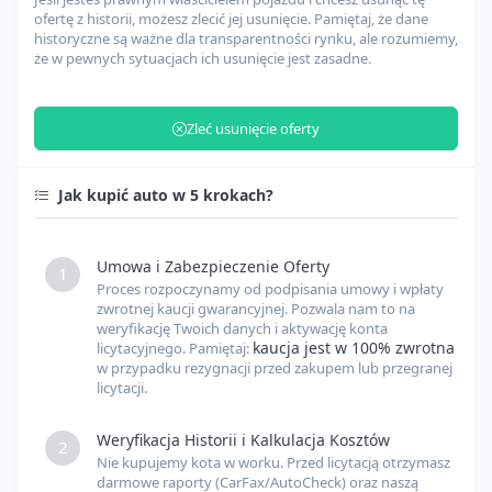
Agencja celna i załadunek
USD
ofertę z historii, możesz zlecić jej usunięcie. Pamiętaj, że dane
historyczne są ważne dla transparentności rynku, ale rozumiemy,
że w pewnych sytuacjach ich usunięcie jest zasadne.
Zarządzanie odprawą celną
USD
Zleć usunięcie oferty
Opłaty celne
USD
Jak kupić auto w 5 krokach?
Inne opłaty
USD
Umowa i Zabezpieczenie Oferty
1
Proces rozpoczynamy od podpisania umowy i wpłaty
Kurs USD
USD
PLN
zwrotnej kaucji gwarancyjnej. Pozwala nam to na
weryfikację Twoich danych i aktywację konta
kaucja jest w 100% zwrotna
licytacyjnego. Pamiętaj:
w przypadku rezygnacji przed zakupem lub przegranej
Kurs EUR
EUR
PLN
licytacji.
Weryfikacja Historii i Kalkulacja Kosztów
2
Nie kupujemy kota w worku. Przed licytacją otrzymasz
darmowe raporty (CarFax/AutoCheck) oraz naszą