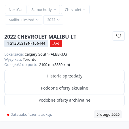
NextCar
Samochody
Chevrolet
Malibu Limited
2022
2022 CHEVROLET MALIBU LT
1G1ZD5ST9NF106444
IAAI
Lokalizacja:
Calgary South (ALBERTA)
Wysyłka z:
Toronto
Odległość do portu:
2100 mi (3380 km)
Historia sprzedaży
Podobne oferty aktualne
Podobne oferty archiwalne
Data zakończenia aukcji:
5 lutego 2026
Video
360
HD
20
zdjęć