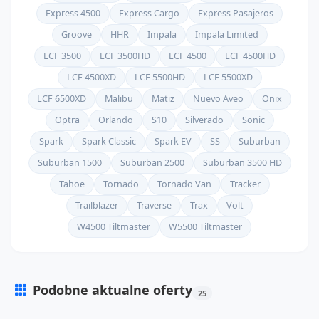
Express 4500
Express Cargo
Express Pasajeros
Groove
HHR
Impala
Impala Limited
LCF 3500
LCF 3500HD
LCF 4500
LCF 4500HD
LCF 4500XD
LCF 5500HD
LCF 5500XD
LCF 6500XD
Malibu
Matiz
Nuevo Aveo
Onix
Optra
Orlando
S10
Silverado
Sonic
Spark
Spark Classic
Spark EV
SS
Suburban
Suburban 1500
Suburban 2500
Suburban 3500 HD
Tahoe
Tornado
Tornado Van
Tracker
Trailblazer
Traverse
Trax
Volt
W4500 Tiltmaster
W5500 Tiltmaster
Podobne aktualne oferty
25