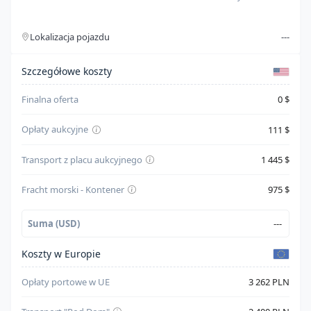
Silnik
1.5l i-4 di, dohc, vvt, turbo, 160hp
Lokalizacja pojazdu
---
Typ paliwa
Gasoline
Szczegóły kosztów
Cylindry
4
Szczegółowe koszty
System bezpieczeństwa
--
Finalna oferta
0 $
Skrzynia biegów
Automatic
Opłaty aukcyjne
111 $
Napęd
Front Wheel Drive
Transport z placu aukcyjnego
1 445 $
Kolor karoserii
Biały
Fracht morski - Kontener
975 $
Suma (USD)
---
Koszty w Europie
Opłaty portowe w UE
3 262 PLN