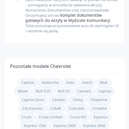
– pomagamy w procedurze opłacenia akcyzy,
tłumaczeniu dokumentów oraz rzeczoznawstwie.
komplet dokumentów
Otrzymujesz od nas
gotowych do wizyty w Wydziale Komunikacji
.
Tobie pozostaje przystosowanie auta do wymogów UE
i cieszenie się jazdą.
Pozostałe modele
Chevrolet
Captiva
Avalanche
Aveo
Aveo5
Beat
Blazer
Bolt EUV
Bolt EV
Camaro
Caprice
Captiva Sport
Cavalier
Chevy
Cheyenne
City Express
Cobalt
Colorado
Corvette
Cruze
Cruze Limited
Cruze NG
Equinox
Express 1500
Express 2500
Express 3500