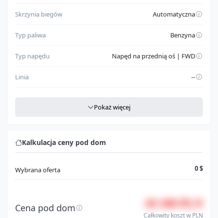
Skrzynia biegów
Automatyczna
Typ paliwa
Benzyna
Typ napędu
Napęd na przednią oś | FWD
Linia
--
Szczegółowe dane
Pokaż więcej
Miejsce produkcji
CAN
Rodzaj nadwozia
Sedan
Kalkulacja ceny pod dom
Klasa pojazdu
Automobile
0 $
Wybrana oferta
Model
Malibu Limited
18 100 PLN
Seria
Lt
Cena pod dom
Całkowity koszt w PLN