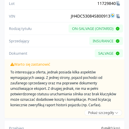
11729840
Lot
JH4DC53084S800913
VIN
Rodzaj tytułu
ON-SALVAGE (ONTARIO)
Sprzedający
INSURANCE
Dokument
SALVAGE
Warto się zastanowić
To interesująca oferta, jednak posiada kilka aspektów
wymagających uwagi. Z jednej strony, pojazd pochodzi od
zaufanego sprzedawcy oraz ma poprawne dokumenty
umożliwiające eksport. Z drugiej jednak, nie ma w pełni
potwierdzonego statusu uruchamiania silnika oraz brak kluczyków
może oznaczać dodatkowe koszty i komplikacje. Przed licytacją
koniecznie zweryfikuj raport historii pojazdu (np. Carfax).
Pokaż szczegóły
Zalety:
pochodzi od zaufanego sprzedawcy
Przebieg
0 mil
(0 km)