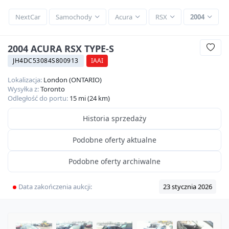
NextCar
Samochody
Acura
RSX
2004
2004 ACURA RSX TYPE-S
JH4DC53084S800913
IAAI
Lokalizacja:
London (ONTARIO)
Wysyłka z:
Toronto
Odległość do portu:
15 mi (24 km)
Historia sprzedaży
Podobne oferty aktualne
Podobne oferty archiwalne
Data zakończenia aukcji:
23 stycznia 2026
360
HD
11
zdjęć
SOLD