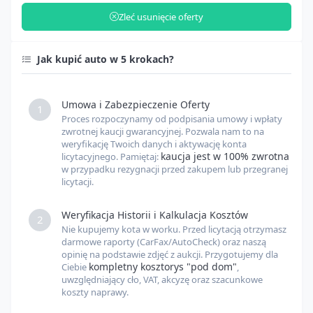
Zleć usunięcie oferty
Opłaty celne
USD
Jak kupić auto w 5 krokach?
Inne opłaty
USD
Umowa i Zabezpieczenie Oferty
1
Proces rozpoczynamy od podpisania umowy i wpłaty
Kurs USD
USD
PLN
zwrotnej kaucji gwarancyjnej. Pozwala nam to na
weryfikację Twoich danych i aktywację konta
kaucja jest w 100% zwrotna
licytacyjnego. Pamiętaj:
w przypadku rezygnacji przed zakupem lub przegranej
Kurs EUR
EUR
PLN
licytacji.
Weryfikacja Historii i Kalkulacja Kosztów
2
Nie kupujemy kota w worku. Przed licytacją otrzymasz
darmowe raporty (CarFax/AutoCheck) oraz naszą
opinię na podstawie zdjęć z aukcji. Przygotujemy dla
kompletny kosztorys "pod dom"
Ciebie
,
uwzględniający cło, VAT, akcyzę oraz szacunkowe
koszty naprawy.