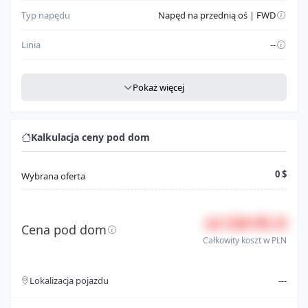
Typ napędu
Napęd na przednią oś | FWD
Linia
--
Szczegółowe dane
Pokaż więcej
Miejsce produkcji
CAN
Rodzaj nadwozia
Hatchback
Kalkulacja ceny pod dom
Klasa pojazdu
Automobile
0 $
Wybrana oferta
Model
RSX
14 550 PLN
Seria
Type-S
Cena pod dom
Całkowity koszt w PLN
Silnik
2.0l i4 fi dohc 16v f
Lokalizacja pojazdu
---
Typ paliwa
Gasoline
Szczegóły kosztów