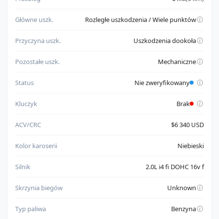
ma poprawne dokumenty umożliwiające eksport
Główne uszk.
Rozległe uszkodzenia / Wiele punktów
Do weryfikacji:
nie ma w pełni potwierdzonego statusu uruchamiania silnika
Przyczyna uszk.
Uszkodzenia dookoła
brak kluczyków może oznaczać dodatkowe koszty i
komplikacje
Pozostałe uszk.
Mechaniczne
Status
Nie zweryfikowany
Kluczyk
Brak
ACV/CRC
$6 340 USD
Kolor karoserii
Niebieski
Silnik
2.0L i4 fi DOHC 16v f
Skrzynia biegów
Unknown
Typ paliwa
Benzyna