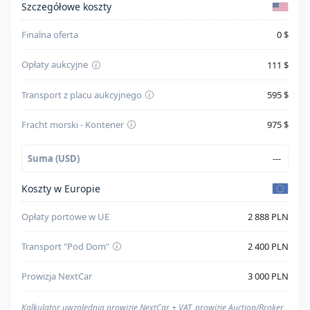
Cylindry
4
Szczegółowe koszty
System bezpieczeństwa
--
Finalna oferta
0 $
Skrzynia biegów
Unknown
Opłaty aukcyjne
111 $
Napęd
Front Wheel Drive
Transport z placu aukcyjnego
595 $
Kolor karoserii
Niebieski
Fracht morski - Kontener
975 $
Suma (USD)
---
Koszty w Europie
Opłaty portowe w UE
2 888 PLN
Transport "Pod Dom"
2 400 PLN
Prowizja NextCar
3 000 PLN
Kalkulator uwzględnia prowizję NextCar + VAT, prowizje Auction/Broker,