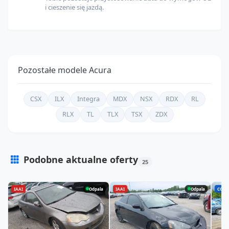
i cieszenie się jazdą.
Pozostałe modele
Acura
CSX
ILX
Integra
MDX
NSX
RDX
RL
RLX
TL
TLX
TSX
ZDX
Podobne aktualne oferty
25
Sprawdź pełną listę aktualnych ofert dla modelu Acura RSX
IAAI
Odpala
IAAI
Odpala
COPA