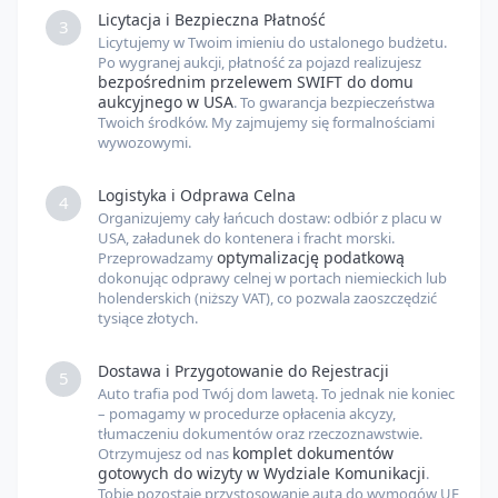
Licytacja i Bezpieczna Płatność
3
Licytujemy w Twoim imieniu do ustalonego budżetu.
Po wygranej aukcji, płatność za pojazd realizujesz
bezpośrednim przelewem SWIFT do domu
aukcyjnego w USA
. To gwarancja bezpieczeństwa
Twoich środków. My zajmujemy się formalnościami
wywozowymi.
Logistyka i Odprawa Celna
4
Organizujemy cały łańcuch dostaw: odbiór z placu w
USA, załadunek do kontenera i fracht morski.
optymalizację podatkową
Przeprowadzamy
dokonując odprawy celnej w portach niemieckich lub
holenderskich (niższy VAT), co pozwala zaoszczędzić
tysiące złotych.
Dostawa i Przygotowanie do Rejestracji
5
Auto trafia pod Twój dom lawetą. To jednak nie koniec
– pomagamy w procedurze opłacenia akcyzy,
tłumaczeniu dokumentów oraz rzeczoznawstwie.
komplet dokumentów
Otrzymujesz od nas
gotowych do wizyty w Wydziale Komunikacji
.
Tobie pozostaje przystosowanie auta do wymogów UE